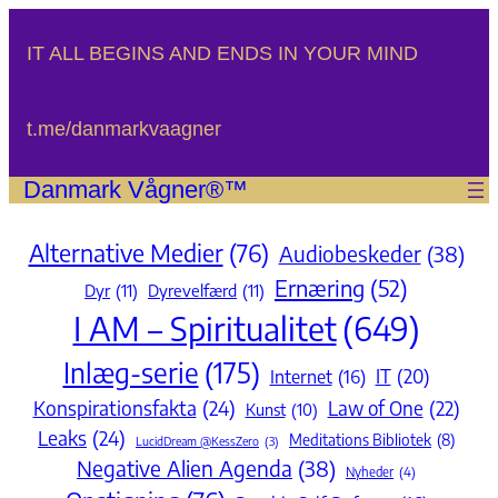
Spring
til
IT ALL BEGINS AND ENDS IN YOUR MIND
indhold
t.me/danmarkvaagner
Danmark Vågner®™
Alternative Medier
(76)
Audiobeskeder
(38)
Ernæring
(52)
Dyr
(11)
Dyrevelfærd
(11)
I AM – Spiritualitet
(649)
Inlæg-serie
(175)
IT
(20)
Internet
(16)
Konspirationsfakta
(24)
Law of One
(22)
Kunst
(10)
Leaks
(24)
Meditations Bibliotek
(8)
LucidDream @KessZero
(3)
Negative Alien Agenda
(38)
Nyheder
(4)