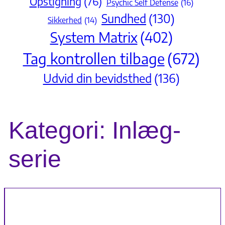
Opstigning
(76)
Psychic Self Defense
(16)
Sundhed
(130)
Sikkerhed
(14)
System Matrix
(402)
Tag kontrollen tilbage
(672)
Udvid din bevidsthed
(136)
Kategori:
Inlæg-
serie