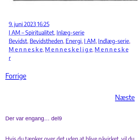
9. juni 2023 16:25
I AM – Spiritualitet
, 
Inlæg-serie
Bevidst
, 
Bevidstheden
, 
Energi
, 
I AM
, 
Indlæg-serie
, 
M e n n e s k e
, 
M e n n e s k e l i g e
, 
M e n n e s k e
r
Forrige
Næste
Der var engang… del9
Hvis du tænker over det uden at blive påvirket, vil du