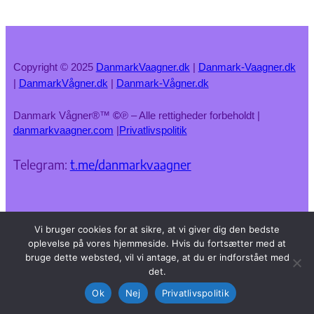
Copyright © 2025
DanmarkVaagner.dk
|
Danmark-Vaagner.dk
|
DanmarkVågner.dk
|
Danmark-Vågner.dk
Danmark Vågner®™
©
℗ – Alle rettigheder forbeholdt |
danmarkvaagner.com
|
Privatlivspolitik
Telegram:
t.me/danmarkvaagner
Vi bruger cookies for at sikre, at vi giver dig den bedste
oplevelse på vores hjemmeside. Hvis du fortsætter med at
bruge dette websted, vil vi antage, at du er indforstået med
det.
Ok
Nej
Privatlivspolitik