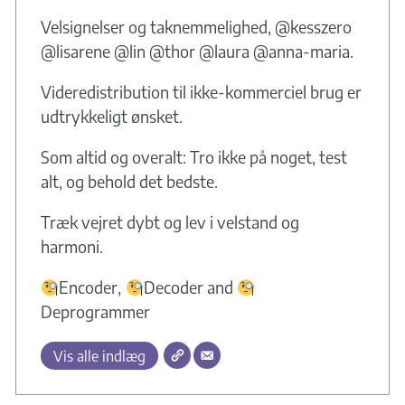
Velsignelser og taknemmelighed, @kesszero
@lisarene @lin @thor @laura @anna-maria.
Videredistribution til ikke-kommerciel brug er
udtrykkeligt ønsket.
Som altid og overalt: Tro ikke på noget, test
alt, og behold det bedste.
Træk vejret dybt og lev i velstand og
harmoni.
Encoder,
Decoder and
Deprogrammer
Vis alle indlæg