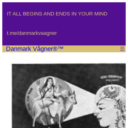
Spring
til
IT ALL BEGINS AND ENDS IN YOUR MIND
indhold
t.me/danmarkvaagner
Danmark Vågner®™