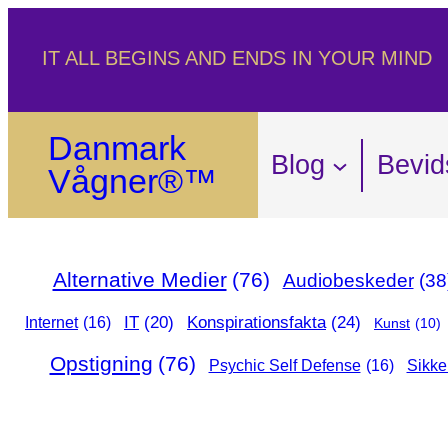
Spring
IT ALL BEGINS AND ENDS IN YOUR MIND
til
indhold
Danmark
Blog
Bevid
Vågner®™
Alternative Medier
(76)
Audiobeskeder
(38
Konspirationsfakta
(24)
IT
(20)
Internet
(16)
Kunst
(10)
Opstigning
(76)
Psychic Self Defense
(16)
Sikke