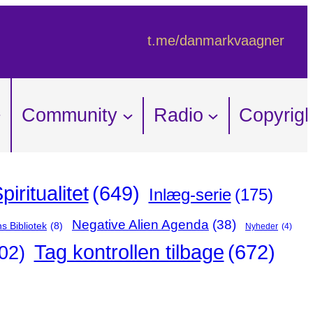
t.me/danmarkvaagner
Community
Radio
Copyrigh
iritualitet
(649)
Inlæg-serie
(175)
Negative Alien Agenda
(38)
s Bibliotek
(8)
Nyheder
(4)
Tag kontrollen tilbage
(672)
02)