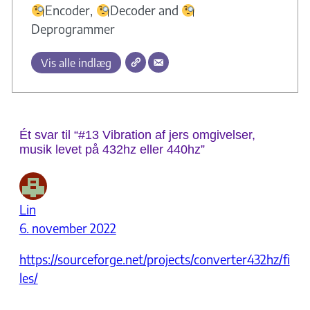
Encoder,
Decoder and
Deprogrammer
Vis alle indlæg
Ét svar til “#13 Vibration af jers omgivelser,
musik levet på 432hz eller 440hz”
Lin
6. november 2022
https://sourceforge.net/projects/converter432hz/fi
les/