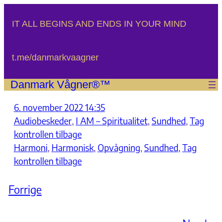
Spring
til
IT ALL BEGINS AND ENDS IN YOUR MIND
indhold
t.me/danmarkvaagner
Danmark Vågner®™
6. november 2022 14:35
Audiobeskeder
, 
I AM – Spiritualitet
, 
Sundhed
, 
Tag
kontrollen tilbage
Harmoni
, 
Harmonisk
, 
Opvågning
, 
Sundhed
, 
Tag
kontrollen tilbage
Forrige