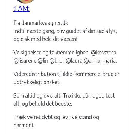
:I AM:
fra danmarkvaagner.dk
Indtil næste gang, bliv guidet af din sjæls lys,
og elsk med hele dit væsen!
Velsignelser og taknemmelighed, @kesszero
@lisarene @lin @thor @laura @anna-maria.
Videredistribution til ikke-kommerciel brug er
udtrykkeligt ønsket.
Som altid og overalt: Tro ikke på noget, test
alt, og behold det bedste.
Træk vejret dybt og lev i velstand og
harmoni.