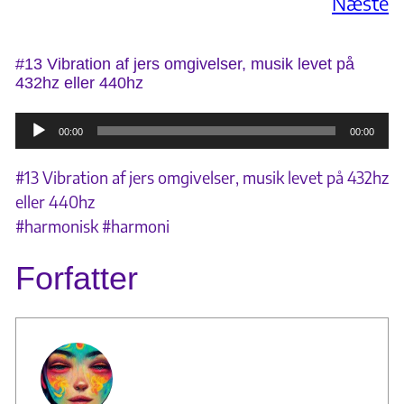
Næste
#13 Vibration af jers omgivelser, musik levet på
432hz eller 440hz
Lydafspiller
00:00
00:00
#13 Vibration af jers omgivelser, musik levet på 432hz
eller 440hz
#harmonisk #harmoni
Forfatter