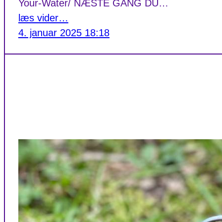
Your-Water/ NÆSTE GANG DU…
læs vider…
4. januar 2025 18:18