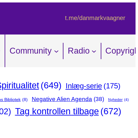
t.me/danmarkvaagner
Community
Radio
Copyrigh
iritualitet
(649)
Inlæg-serie
(175)
Negative Alien Agenda
(38)
s Bibliotek
(8)
Nyheder
(4)
Tag kontrollen tilbage
(672)
02)