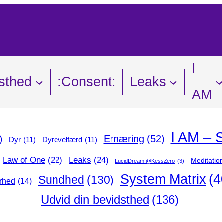
I
sthed
:Consent:
Leaks
AM
I AM – Sp
Ernæring
(52)
)
Dyr
(11)
Dyrevelfærd
(11)
Leaks
(24)
Law of One
(22)
Meditation
LucidDream @KessZero
(3)
System Matrix
(4
Sundhed
(130)
rhed
(14)
Udvid din bevidsthed
(136)