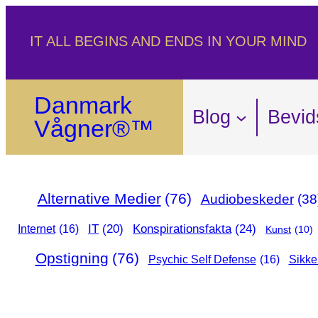
Spring
IT ALL BEGINS AND ENDS IN YOUR MIND
til
indhold
Danmark
Blog
Bevid
Vågner®™
Alternative Medier
(76)
Audiobeskeder
(38
Konspirationsfakta
(24)
IT
(20)
Internet
(16)
Kunst
(10)
Opstigning
(76)
Psychic Self Defense
(16)
Sikke