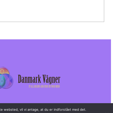
e websted, vil vi antage, at du er indforstået med det.