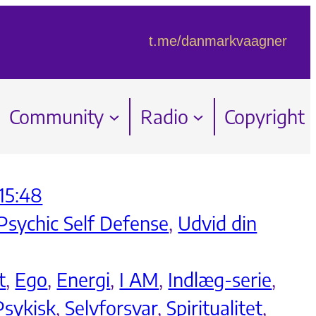
t.me/danmarkvaagner
Community
Radio
Copyright
 15:48
Psychic Self Defense
, 
Udvid din
t
, 
Ego
, 
Energi
, 
I AM
, 
Indlæg-serie
, 
Psykisk
, 
Selvforsvar
, 
Spiritualitet
, 