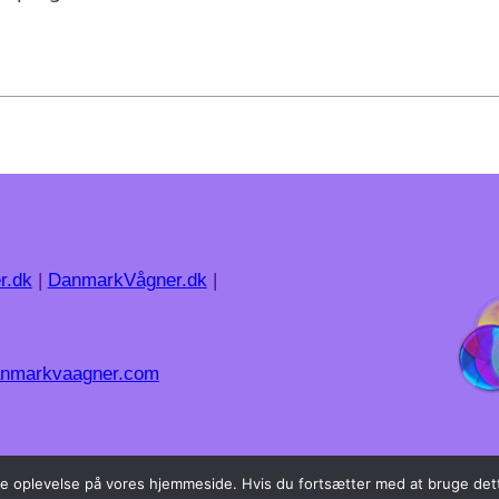
r.dk
|
DanmarkVågner.dk
|
nmarkvaagner.com
dste oplevelse på vores hjemmeside. Hvis du fortsætter med at bruge dett