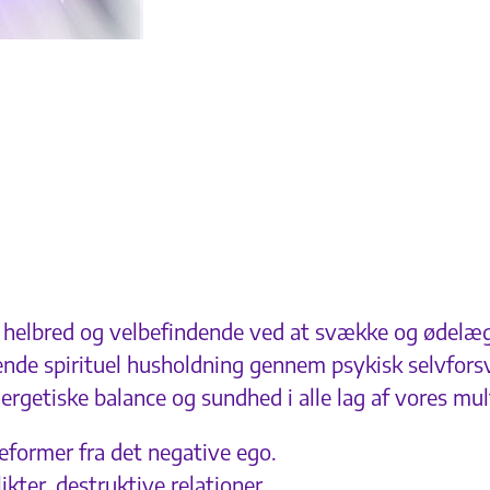
 helbred og velbefindende ved at svække og ødelægg
nde spirituel husholdning gennem psykisk selvforsv
ergetiske balance og sundhed i alle lag af vores mu
eformer fra det negative ego.
kter, destruktive relationer