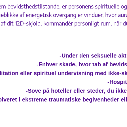
em bevidsthedstilstande, er personens spirituelle o
ikke af energetisk overgang er vinduer, hvor auraen l
 dit 12D-skjold, kommandér personligt rum, når du 
-Under den seksuelle akt 
-Enhver skade, hvor tab af bevids
tation eller spirituel undervisning med ikke-
-Hospit
-Sove på hoteller eller steder, du ikk
olveret i ekstreme traumatiske begivenheder el