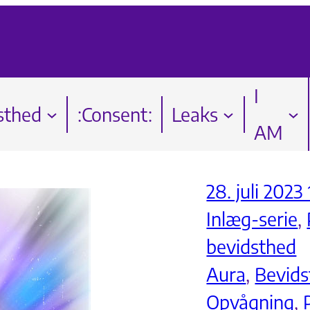
I
sthed
:Consent:
Leaks
AM
28. juli 2023
Inlæg-serie
, 
bevidsthed
Aura
, 
Bevids
Opvågning
, 