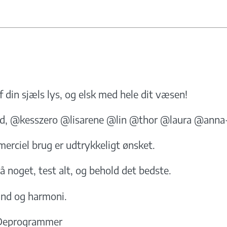
f din sjæls lys, og elsk med hele dit væsen!
ed, @kesszero @lisarene @lin @thor @laura @anna
merciel brug er udtrykkeligt ønsket.
å noget, test alt, og behold det bedste.
tand og harmoni.
Deprogrammer