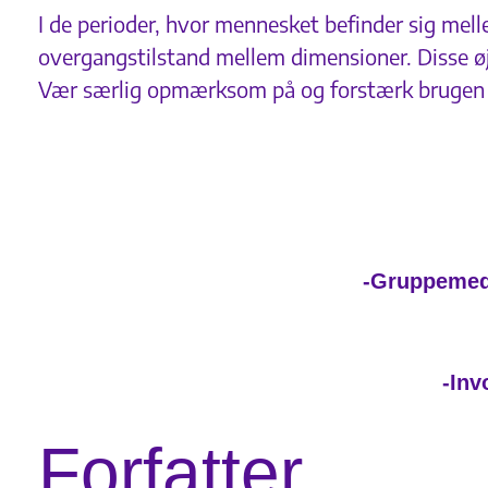
I de perioder, hvor mennesket befinder sig mell
overgangstilstand mellem dimensioner. Disse øjebl
Vær særlig opmærksom på og forstærk brugen af
-Gruppemedi
-Inv
Forfatter