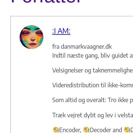
:I AM:
fra danmarkvaagner.dk
Indtil næste gang, bliv guidet a
Velsignelser og taknemmeligh
Videredistribution til ikke-kom
Som altid og overalt: Tro ikke p
Træk vejret dybt og lev i vels
Encoder,
Decoder and