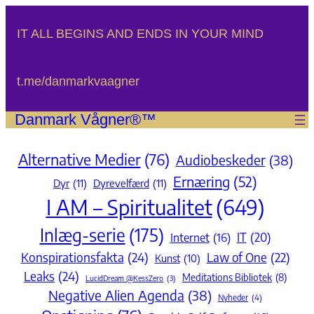
Spring
til
IT ALL BEGINS AND ENDS IN YOUR MIND
indhold
t.me/danmarkvaagner
Danmark Vågner®™
Alternative Medier
(76)
Audiobeskeder
(38)
Ernæring
(52)
Dyr
(11)
Dyrevelfærd
(11)
I AM – Spiritualitet
(649)
Inlæg-serie
(175)
IT
(20)
Internet
(16)
Konspirationsfakta
(24)
Law of One
(22)
Kunst
(10)
Leaks
(24)
Meditations Bibliotek
(8)
LucidDream @KessZero
(3)
Negative Alien Agenda
(38)
Nyheder
(4)