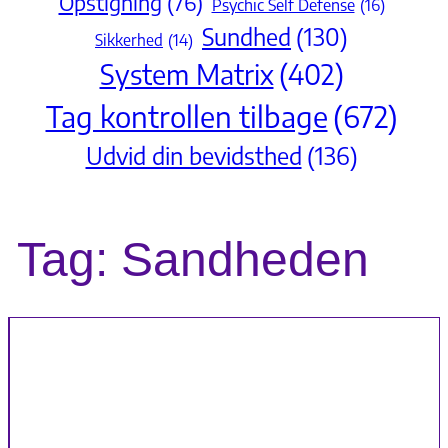
Opstigning
(76)
Psychic Self Defense
(16)
Sundhed
(130)
Sikkerhed
(14)
System Matrix
(402)
Tag kontrollen tilbage
(672)
Udvid din bevidsthed
(136)
Tag:
Sandheden