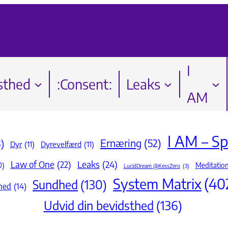
I
sthed
:Consent:
Leaks
AM
I AM – Spi
Ernæring
(52)
)
Dyr
(11)
Dyrevelfærd
(11)
Law of One
(22)
Leaks
(24)
0)
Meditation
LucidDream @KessZero
(3)
System Matrix
(40
Sundhed
(130)
hed
(14)
Udvid din bevidsthed
(136)