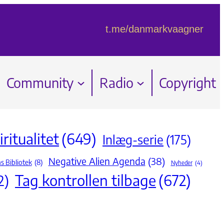
t.me/danmarkvaagner
Community
Radio
Copyright
ritualitet
(649)
Inlæg-serie
(175)
Negative Alien Agenda
(38)
s Bibliotek
(8)
Nyheder
(4)
Tag kontrollen tilbage
(672)
2)