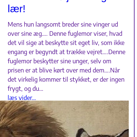
lær!
Mens hun langsomt breder sine vinger ud
over sine æg…. Denne fuglemor viser, hvad
det vil sige at beskytte sit eget liv, som ikke
engang er begyndt at trække vejret….Denne
fuglemor beskytter sine unger, selv om
prisen er at blive kørt over med dem….Når
det virkelig kommer til stykket, er der ingen
frygt, og du…
læs vider…
11. maj 2023 20:16