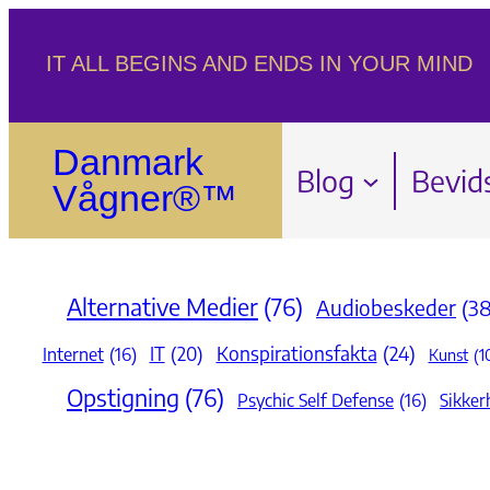
Spring
IT ALL BEGINS AND ENDS IN YOUR MIND
til
indhold
Danmark
Blog
Bevid
Vågner®™
Alternative Medier
(76)
Audiobeskeder
(38
Konspirationsfakta
(24)
IT
(20)
Internet
(16)
Kunst
(1
Opstigning
(76)
Psychic Self Defense
(16)
Sikker