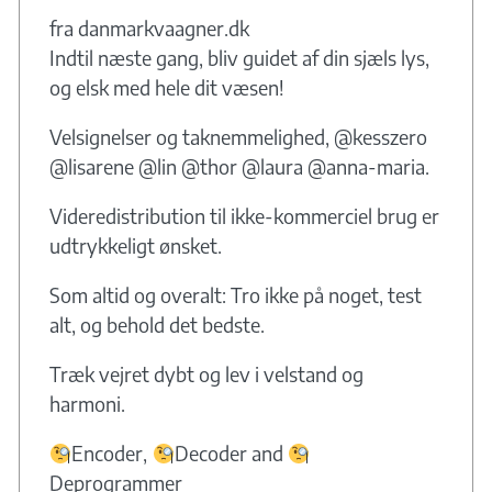
fra danmarkvaagner.dk
Indtil næste gang, bliv guidet af din sjæls lys,
og elsk med hele dit væsen!
Velsignelser og taknemmelighed, @kesszero
@lisarene @lin @thor @laura @anna-maria.
Videredistribution til ikke-kommerciel brug er
udtrykkeligt ønsket.
Som altid og overalt: Tro ikke på noget, test
alt, og behold det bedste.
Træk vejret dybt og lev i velstand og
harmoni.
Encoder,
Decoder and
Deprogrammer