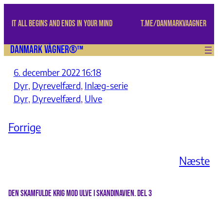
Spring
til
IT ALL BEGINS AND ENDS IN YOUR MIND
t.me/danmarkvaagner
indhold
Danmark Vågner®™
6. december 2022 16:18
Dyr
, 
Dyrevelfærd
, 
Inlæg-serie
Dyr
, 
Dyrevelfærd
, 
Ulve
Forrige
Næste
Den skamfulde krig mod ulve i Skandinavien. Del 3