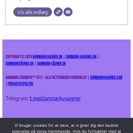
Vis alle indlæg
Copyright © 2025
DanmarkVaagner.dk
|
Danmark-Vaagner.dk
|
DanmarkVågner.dk
|
Danmark-Vågner.dk
Danmark Vågner®™
©
℗ – Alle rettigheder forbeholdt |
danmarkvaagner.com
|
Privatlivspolitik
Telegram:
t.me/danmarkvaagner
Vi bruger cookies for at sikre, at vi giver dig den bedste
oplevelse på vores hjemmeside. Hvis du fortsætter med at