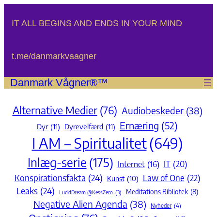
Spring
til
IT ALL BEGINS AND ENDS IN YOUR MIND
indhold
t.me/danmarkvaagner
Danmark Vågner®™
Alternative Medier
(76)
Audiobeskeder
(38)
Ernæring
(52)
Dyr
(11)
Dyrevelfærd
(11)
I AM – Spiritualitet
(649)
Inlæg-serie
(175)
IT
(20)
Internet
(16)
Konspirationsfakta
(24)
Law of One
(22)
Kunst
(10)
Leaks
(24)
Meditations Bibliotek
(8)
LucidDream @KessZero
(3)
Negative Alien Agenda
(38)
Nyheder
(4)