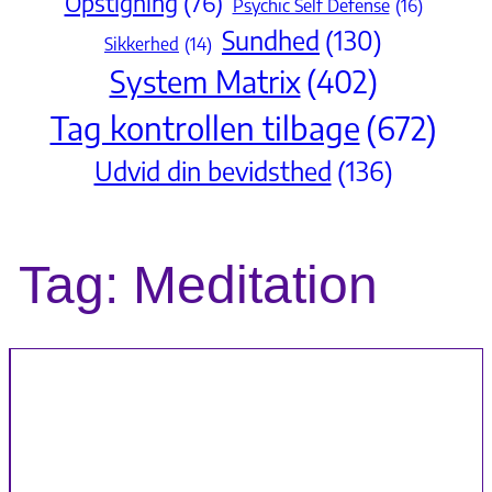
Opstigning
(76)
Psychic Self Defense
(16)
Sundhed
(130)
Sikkerhed
(14)
System Matrix
(402)
Tag kontrollen tilbage
(672)
Udvid din bevidsthed
(136)
Tag:
Meditation