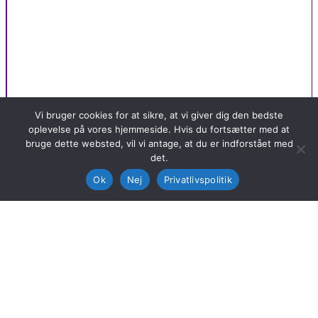
Vi bruger cookies for at sikre, at vi giver dig den bedste
oplevelse på vores hjemmeside. Hvis du fortsætter med at
bruge dette websted, vil vi antage, at du er indforstået med
det.
Ok
Nej
Privatlivspolitik