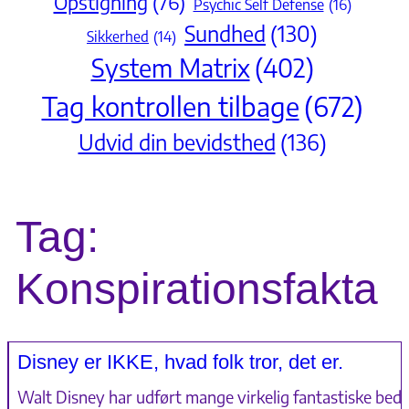
Opstigning
(76)
Psychic Self Defense
(16)
Sundhed
(130)
Sikkerhed
(14)
System Matrix
(402)
Tag kontrollen tilbage
(672)
Udvid din bevidsthed
(136)
Tag:
Konspirationsfakta
Disney er IKKE, hvad folk tror, det er.
Walt Disney har udført mange virkelig fantastiske bedr