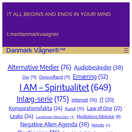
Spring
til
IT ALL BEGINS AND ENDS IN YOUR MIND
indhold
t.me/danmarkvaagner
Danmark Vågner®™
Alternative Medier
(76)
Audiobeskeder
(38)
Ernæring
(52)
Dyr
(11)
Dyrevelfærd
(11)
I AM – Spiritualitet
(649)
Inlæg-serie
(175)
IT
(20)
Internet
(16)
Konspirationsfakta
(24)
Law of One
(22)
Kunst
(10)
Leaks
(24)
Meditations Bibliotek
(8)
LucidDream @KessZero
(3)
Negative Alien Agenda
(38)
Nyheder
(4)