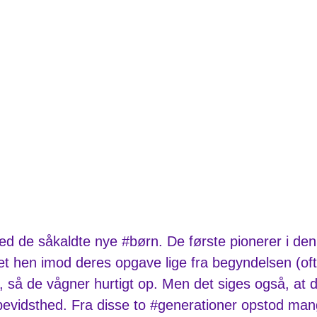
med de såkaldte nye #børn. De første pionerer i den
t hen imod deres opgave lige fra begyndelsen (ofte
 så de vågner hurtigt op. Men det siges også, at d
evidsthed. Fra disse to #generationer opstod mang