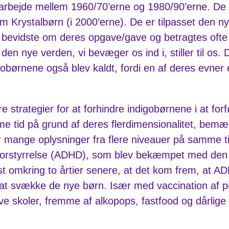
dsarbejde mellem 1960/70’erne og 1980/90’erne. De 
Krystalbørn (i 2000’erne). De er tilpasset den nye 
r bevidste om deres opgave/gave og betragtes ofte
 den nye verden, vi bevæger os ind i, stiller til o
obørnene også blev kaldt, fordi en af deres evner
strategier for at forhindre indigobørnene i at fo
me tid på grund af deres flerdimensionalitet, bemæ
mange oplysninger fra flere niveauer på samme tid
orstyrrelse (ADHD), som blev bekæmpet med den
 omkring to årtier senere, at det kom frem, at ADH
at svække de nye børn. Især med vaccination af 
ve skoler, fremme af alkopops, fastfood og dårlige 