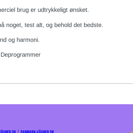
merciel brug er udtrykkeligt ønsket.
på noget, test alt, og behold det bedste.
tand og harmoni.
Deprogrammer
ågner.dk
|
Danmark-Vågner.dk