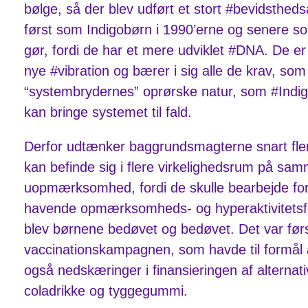
bølge, så der blev udført et stort #bevidsthe
først som Indigobørn i 1990’erne og senere som 
gør, fordi de har et mere udviklet #DNA. De e
nye #vibration og bærer i sig alle de krav, som
“systembrydernes” oprørske natur, som #Indig
kan bringe systemet til fald.
Derfor udtænker baggrundsmagterne snart flere 
kan befinde sig i flere virkelighedsrum på sam
uopmærksomhed, fordi de skulle bearbejde for 
havende opmærksomheds- og hyperaktivitetsf
blev børnene bedøvet og bedøvet. Det var først
vaccinationskampagnen, som havde til formål 
også nedskæringer i finansieringen af alternati
coladrikke og tyggegummi.