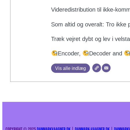
Videredistribution til ikke-kom
Som altid og overalt: Tro ikke 
Træk vejret dybt og lev i vels
Encoder,
Decoder and
Vis alle indlæg
Copyright © 2025
DanmarkVaagner.dk
|
Danmark-Vaagner.dk
|
DanmarkV