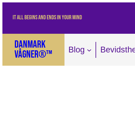
Spring
IT ALL BEGINS AND ENDS IN YOUR MIND
til
indhold
Danmark
Blog
Bevidsth
Vågner®™