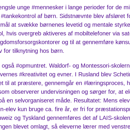
ængsle unge #mennesker i lange perioder for de min
tankekontrol af børn. Sidstnævnte blev afsløret for
rmål at svække børnenes levetid og mentale styrke
 hvis overgreb aktiveres af mobiltelefoner via sate
ngdomsforsorgskontorer og til at gennemføre kønsun
for tilknytning hos børn.
rn også #opmuntret. Waldorf- og Montessori-skoler
ernes #kreativitet og evner. I Rusland blev Scheti
esset til at præstere, gennemgår en #læringsproces, 
 som observerer undervisningen og sørger for, at e
og på en selvorganiseret måde. Resultatet: Mens ele
-elev kun bruge ca. fire år, er fri for præstationspr
chweiz og Tyskland gennemføres det af LAIS-skolen
gen blevet omlagt, så eleverne lærer med venstre h