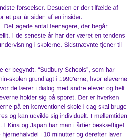
dste forseelser. Desuden er der tilfælde af
 et par år siden af en insider.
. Det øgede antal teenagere, der begår
llit. I de seneste år har der været en tendens
dervisning i skolerne. Sidstnævnte tjener til
ne er begyndt. “Sudbury Schools”, som har
nin-skolen grundlagt i 1990’erne, hvor eleverne
hvor de lærer i dialog med andre elever og helt
leverne holder sig på sporet. Der er hverken
verne på en konventionel skole i dag skal bruge
es og kan udvikle sig individuelt. I mellemtiden
. I Kina og Japan har man i årtier beskæftiget
jernehalvdel i 10 minutter og derefter laver