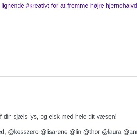
ignende #kreativt for at fremme højre hjernehalvde
af din sjæls lys, og elsk med hele dit væsen!
hed, @kesszero @lisarene @lin @thor @laura @an