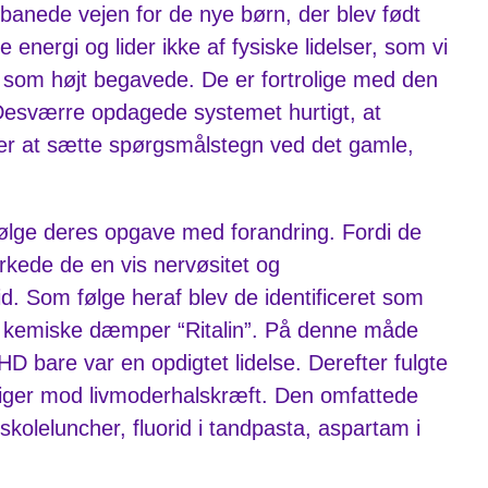
banede vejen for de nye børn, der blev født
energi og lider ikke af fysiske lidelser, som vi
 som højt begavede. De er fortrolige med den
s. Desværre opdagede systemet hurtigt, at
 er at sætte spørgsmålstegn ved det gamle,
rfølge deres opgave med forandring. Fordi de
rkede de en vis nervøsitet og
. Som følge heraf blev de identificeret som
 kemiske dæmper “Ritalin”. På denne måde
D bare var en opdigtet lidelse. Derefter fulgte
piger mod livmoderhalskræft. Den omfattede
skoleluncher, fluorid i tandpasta, aspartam i