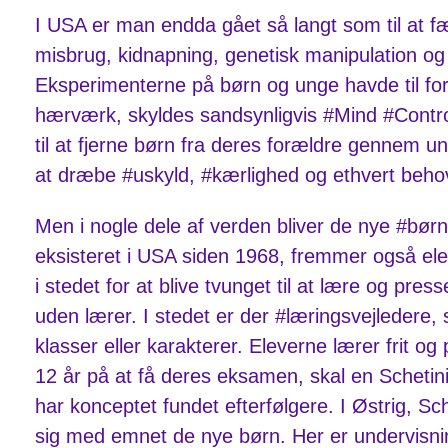
I USA er man endda gået så langt som til at f
misbrug, kidnapning, genetisk manipulation og #
Eksperimenterne på børn og unge havde til fo
hærværk, skyldes sandsynligvis #Mind #Control,
til at fjerne børn fra deres forældre gennem u
at dræbe #uskyld, #kærlighed og ethvert behov 
Men i nogle dele af verden bliver de nye #bø
eksisteret i USA siden 1968, fremmer også elev
i stedet for at blive tvunget til at lære og pr
uden lærer. I stedet er der #læringsvejledere,
klasser eller karakterer. Eleverne lærer frit 
12 år på at få deres eksamen, skal en Schetinin
har konceptet fundet efterfølgere. I Østrig, S
sig med emnet de nye børn. Her er undervisnin