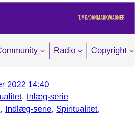
t.me/danmarkvaagner
Community
Radio
Copyright
r 2022 14:40
ualitet
, 
Inlæg-serie
n
, 
Indlæg-serie
, 
Spiritualitet
, 