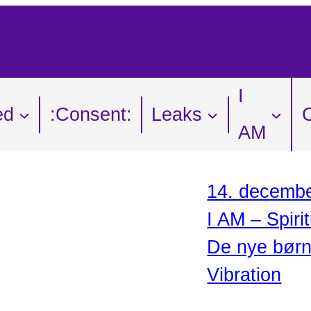
I
ed
:Consent:
Leaks
AM
14. decembe
I AM – Spirit
De nye bør
Vibration