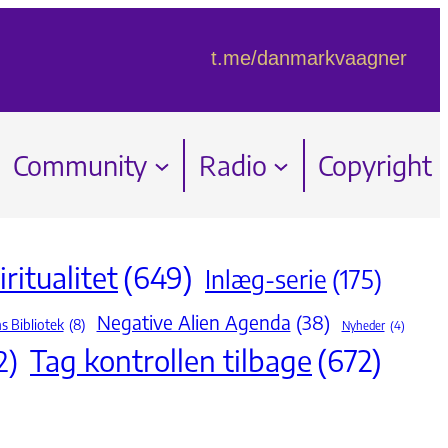
t.me/danmarkvaagner
Community
Radio
Copyright
ritualitet
(649)
Inlæg-serie
(175)
Negative Alien Agenda
(38)
s Bibliotek
(8)
Nyheder
(4)
Tag kontrollen tilbage
(672)
2)