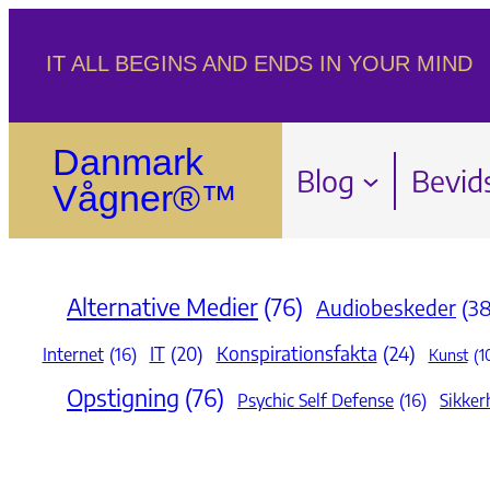
Spring
IT ALL BEGINS AND ENDS IN YOUR MIND
til
indhold
Danmark
Blog
Bevid
Vågner®™
Alternative Medier
(76)
Audiobeskeder
(38
Konspirationsfakta
(24)
IT
(20)
Internet
(16)
Kunst
(1
Opstigning
(76)
Psychic Self Defense
(16)
Sikker