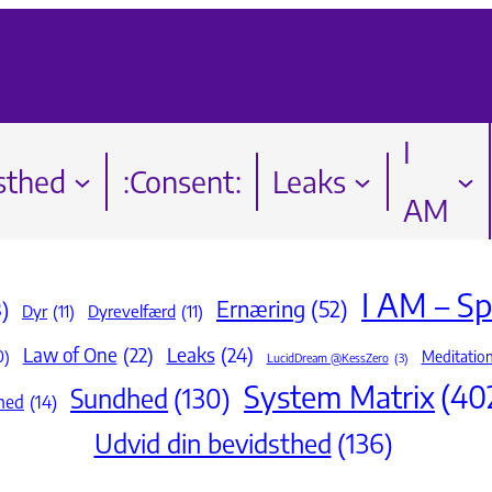
I
sthed
:Consent:
Leaks
AM
I AM – Spi
Ernæring
(52)
)
Dyr
(11)
Dyrevelfærd
(11)
Law of One
(22)
Leaks
(24)
0)
Meditation
LucidDream @KessZero
(3)
System Matrix
(40
Sundhed
(130)
hed
(14)
Udvid din bevidsthed
(136)