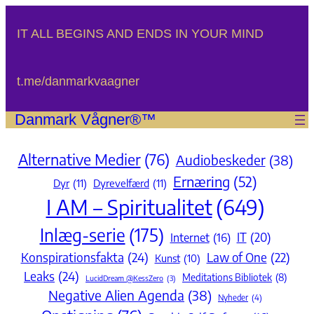
Spring
til
IT ALL BEGINS AND ENDS IN YOUR MIND
indhold
t.me/danmarkvaagner
Danmark Vågner®™
Alternative Medier
(76)
Audiobeskeder
(38)
Ernæring
(52)
Dyr
(11)
Dyrevelfærd
(11)
I AM – Spiritualitet
(649)
Inlæg-serie
(175)
IT
(20)
Internet
(16)
Konspirationsfakta
(24)
Law of One
(22)
Kunst
(10)
Leaks
(24)
Meditations Bibliotek
(8)
LucidDream @KessZero
(3)
Negative Alien Agenda
(38)
Nyheder
(4)