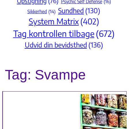
Opstigning
(76)
Psychic Self Defense
(16)
Sundhed
(130)
Sikkerhed
(14)
System Matrix
(402)
Tag kontrollen tilbage
(672)
Udvid din bevidsthed
(136)
Tag:
Svampe