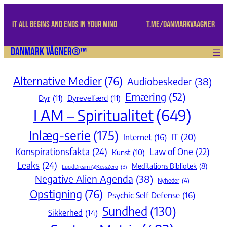
Spring
til
IT ALL BEGINS AND ENDS IN YOUR MIND
t.me/danmarkvaagner
indhold
Danmark Vågner®™
Alternative Medier
(76)
Audiobeskeder
(38)
Ernæring
(52)
Dyr
(11)
Dyrevelfærd
(11)
I AM – Spiritualitet
(649)
Inlæg-serie
(175)
IT
(20)
Internet
(16)
Konspirationsfakta
(24)
Law of One
(22)
Kunst
(10)
Leaks
(24)
Meditations Bibliotek
(8)
LucidDream @KessZero
(3)
Negative Alien Agenda
(38)
Nyheder
(4)
Opstigning
(76)
Psychic Self Defense
(16)
Sundhed
(130)
Sikkerhed
(14)