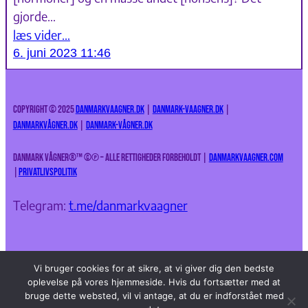
gjorde…
læs vider…
6. juni 2023 11:46
Copyright © 2025
DanmarkVaagner.dk
|
Danmark-Vaagner.dk
|
DanmarkVågner.dk
|
Danmark-Vågner.dk
Danmark Vågner®™
©
℗ – Alle rettigheder forbeholdt |
danmarkvaagner.com
|
Privatlivspolitik
Telegram:
t.me/danmarkvaagner
Vi bruger cookies for at sikre, at vi giver dig den bedste
oplevelse på vores hjemmeside. Hvis du fortsætter med at
bruge dette websted, vil vi antage, at du er indforstået med