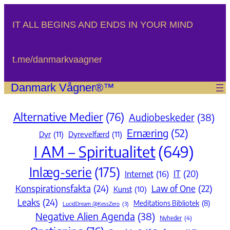
Spring
til
IT ALL BEGINS AND ENDS IN YOUR MIND
indhold
t.me/danmarkvaagner
Danmark Vågner®™
Alternative Medier
(76)
Audiobeskeder
(38)
Ernæring
(52)
Dyr
(11)
Dyrevelfærd
(11)
I AM – Spiritualitet
(649)
Inlæg-serie
(175)
IT
(20)
Internet
(16)
Konspirationsfakta
(24)
Law of One
(22)
Kunst
(10)
Leaks
(24)
Meditations Bibliotek
(8)
LucidDream @KessZero
(3)
Negative Alien Agenda
(38)
Nyheder
(4)