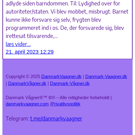
adlyde siden barndommen. Til: Lydighed over for
autoriteter/staten. Vi blev mobbet, misbrugt. Barnet
kunne ikke forsvare sig selv, frygten blev
programmeret ind i os. De, der forsvarede sig, blev
irettesat tilsvarende,…
læs vider…
21. april 2023 12:29
Copyright © 2025
DanmarkVaagner.dk
|
Danmark-Vaagner.dk
|
DanmarkVågner.dk
|
Danmark-Vågner.dk
Danmark Vågner®™
©
℗ – Alle rettigheder forbeholdt |
danmarkvaagner.com
|
Privatlivspolitik
Telegram:
t.me/danmarkvaagner