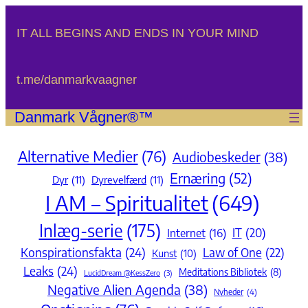
Spring
til
IT ALL BEGINS AND ENDS IN YOUR MIND
indhold
t.me/danmarkvaagner
Danmark Vågner®™
Alternative Medier
(76)
Audiobeskeder
(38)
Ernæring
(52)
Dyr
(11)
Dyrevelfærd
(11)
I AM – Spiritualitet
(649)
Inlæg-serie
(175)
IT
(20)
Internet
(16)
Konspirationsfakta
(24)
Law of One
(22)
Kunst
(10)
Leaks
(24)
Meditations Bibliotek
(8)
LucidDream @KessZero
(3)
Negative Alien Agenda
(38)
Nyheder
(4)