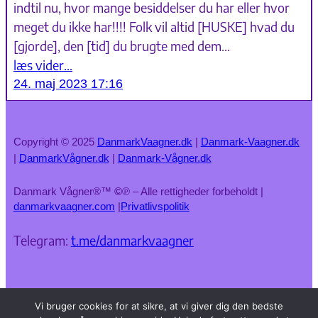
indtil nu, hvor mange besiddelser du har eller hvor
meget du ikke har!!!! Folk vil altid [HUSKE] hvad du
[gjorde], den [tid] du brugte med dem…
læs vider…
24. maj 2023 17:16
Copyright © 2025
DanmarkVaagner.dk
|
Danmark-Vaagner.dk
|
DanmarkVågner.dk
|
Danmark-Vågner.dk
Danmark Vågner®™
©
℗ – Alle rettigheder forbeholdt |
danmarkvaagner.com
|
Privatlivspolitik
Telegram:
t.me/danmarkvaagner
Vi bruger cookies for at sikre, at vi giver dig den bedste