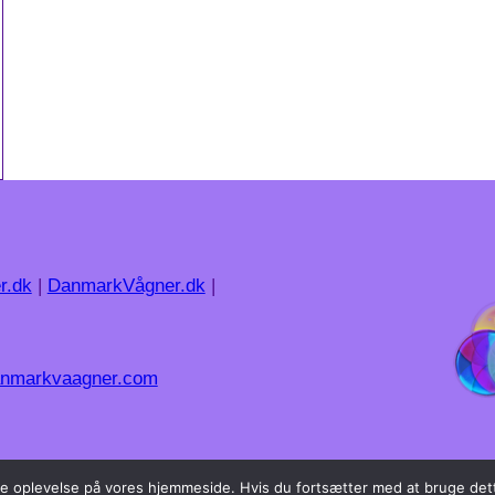
r.dk
|
DanmarkVågner.dk
|
nmarkvaagner.com
dste oplevelse på vores hjemmeside. Hvis du fortsætter med at bruge dett