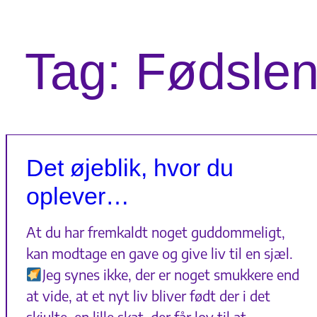
Tag:
Fødsle
Det øjeblik, hvor du
oplever…
At du har fremkaldt noget guddommeligt,
kan modtage en gave og give liv til en sjæl.
Jeg synes ikke, der er noget smukkere end
at vide, at et nyt liv bliver født der i det
skjulte, en lille skat, der får lov til at