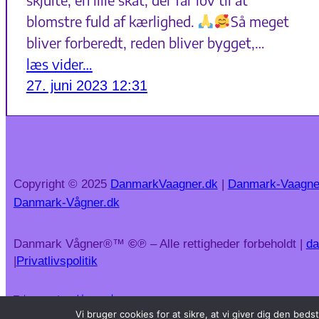
blomstre fuld af kærlighed.
Så meget
bliver forberedt, reden bliver bygget,…
læs vider…
27. juni 2023 12:31
Copyright © 2025
DanmarkVaagner.dk
|
Danmark-Vaagne
Danmark-Vågner.dk
Danmark Vågner®™
©
℗ – Alle rettigheder forbeholdt |
da
|
Privatlivspolitik
Telegram:
t.me/danmarkvaagner
Vi bruger cookies for at sikre, at vi giver dig den be