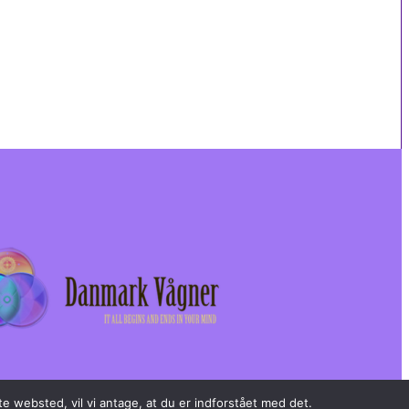
e websted, vil vi antage, at du er indforstået med det.