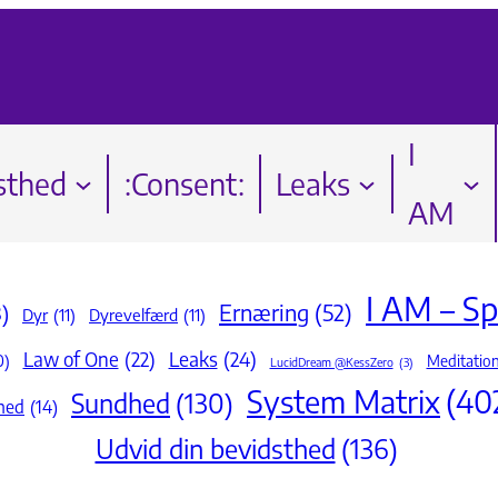
I
sthed
:Consent:
Leaks
AM
I AM – Spi
Ernæring
(52)
)
Dyr
(11)
Dyrevelfærd
(11)
Law of One
(22)
Leaks
(24)
0)
Meditation
LucidDream @KessZero
(3)
System Matrix
(40
Sundhed
(130)
hed
(14)
Udvid din bevidsthed
(136)