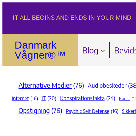
Spring
IT ALL BEGINS AND ENDS IN YOUR MIND
til
indhold
Danmark
Blog
Bevid
Vågner®™
Alternative Medier
(76)
Audiobeskeder
(38
Konspirationsfakta
(24)
IT
(20)
Internet
(16)
Kunst
(1
Opstigning
(76)
Psychic Self Defense
(16)
Sikker