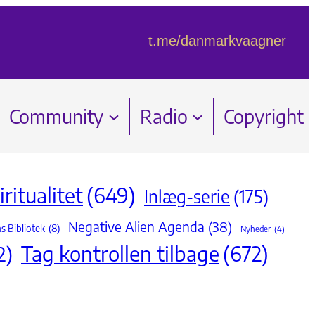
t.me/danmarkvaagner
Community
Radio
Copyright
ritualitet
(649)
Inlæg-serie
(175)
Negative Alien Agenda
(38)
s Bibliotek
(8)
Nyheder
(4)
Tag kontrollen tilbage
(672)
2)