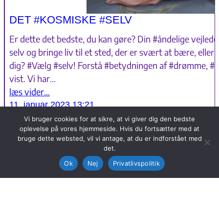
DET #KOSMISKE #SELV
Er dette det bedste, du kan gøre? Din #åndelige vejleder
selv og bringe liv til et sted, der er svært at bære, eller
dig? #Vælg #selv! Forstå #betydningen af #drømme, #te
vist. Vi har…
læs vider…
11. januar 2023 13:21
Vi bruger cookies for at sikre, at vi giver dig den bedste
oplevelse på vores hjemmeside. Hvis du fortsætter med at
bruge dette websted, vil vi antage, at du er indforstået med
Copyright © 2025
DanmarkVaagner.dk
|
Danmark-Vaagner.dk
det.
|
DanmarkVågner.dk
|
Danmark-Vågner.dk
Ok
Nej
Privatlivspolitik
Danmark Vågner®™
©
℗ – Alle rettigheder forbeholdt |
danmarkvaagner.com
|
Privatlivspolitik
Telegram:
t.me/danmarkvaagner