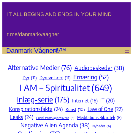
Spring
til
IT ALL BEGINS AND ENDS IN YOUR MIND
indhold
t.me/danmarkvaagner
Danmark Vågner®™
Alternative Medier
(76)
Audiobeskeder
(38)
Ernæring
(52)
Dyr
(11)
Dyrevelfærd
(11)
I AM – Spiritualitet
(649)
Inlæg-serie
(175)
IT
(20)
Internet
(16)
Konspirationsfakta
(24)
Law of One
(22)
Kunst
(10)
Leaks
(24)
Meditations Bibliotek
(8)
LucidDream @KessZero
(3)
Negative Alien Agenda
(38)
Nyheder
(4)