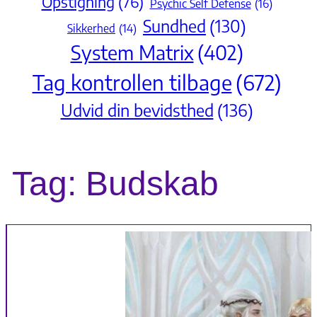
Opstigning
(76)
Psychic Self Defense
(16)
Sundhed
(130)
Sikkerhed
(14)
System Matrix
(402)
Tag kontrollen tilbage
(672)
Udvid din bevidsthed
(136)
Tag:
Budskab