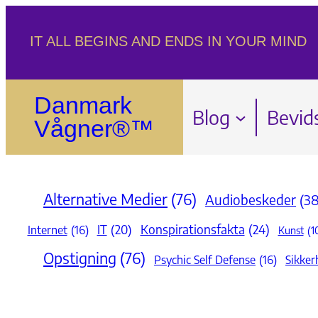
Spring
IT ALL BEGINS AND ENDS IN YOUR MIND
til
indhold
Danmark
Blog
Bevid
Vågner®™
Alternative Medier
(76)
Audiobeskeder
(38
Konspirationsfakta
(24)
IT
(20)
Internet
(16)
Kunst
(1
Opstigning
(76)
Psychic Self Defense
(16)
Sikker