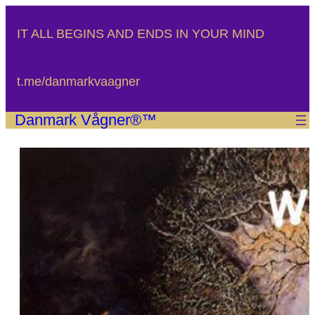
Spring
til
IT ALL BEGINS AND ENDS IN YOUR MIND
indhold
t.me/danmarkvaagner
Danmark Vågner®™