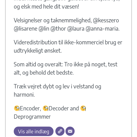
og elsk med hele dit væsen!
Velsignelser og taknemmelighed, @kesszero
@lisarene @lin @thor @laura @anna-maria.
Videredistribution til ikke-kommerciel brug er
udtrykkeligt ønsket.
Som altid og overalt: Tro ikke på noget, test
alt, og behold det bedste.
Træk vejret dybt og lev i velstand og
harmoni.
Encoder,
Decoder and
Deprogrammer
Vis alle indlæg