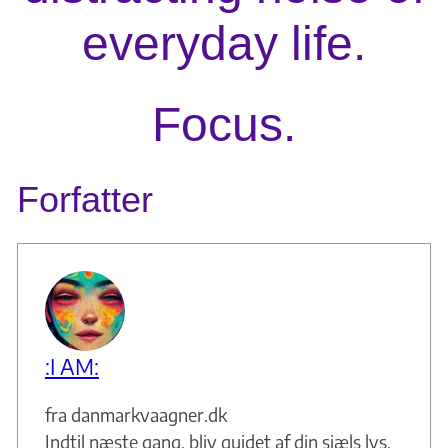
everyday life.
Focus.
Forfatter
:I AM:
fra danmarkvaagner.dk
Indtil næste gang, bliv guidet af din sjæls lys,