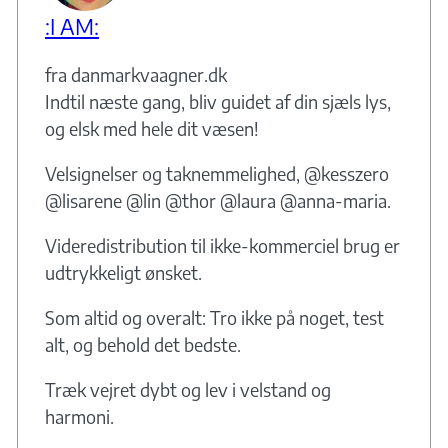
:I AM:
fra danmarkvaagner.dk
Indtil næste gang, bliv guidet af din sjæls lys,
og elsk med hele dit væsen!
Velsignelser og taknemmelighed, @kesszero
@lisarene @lin @thor @laura @anna-maria.
Videredistribution til ikke-kommerciel brug er
udtrykkeligt ønsket.
Som altid og overalt: Tro ikke på noget, test
alt, og behold det bedste.
Træk vejret dybt og lev i velstand og
harmoni.