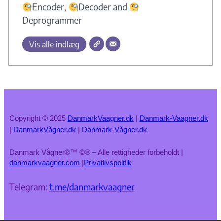
Encoder,
Decoder and
Deprogrammer
Vis alle indlæg
Copyright © 2025
DanmarkVaagner.dk
|
Danmark-Vaagner.dk
|
DanmarkVågner.dk
|
Danmark-Vågner.dk
Danmark Vågner®™
©
℗ – Alle rettigheder forbeholdt |
danmarkvaagner.com
|
Privatlivspolitik
Telegram:
t.me/danmarkvaagner