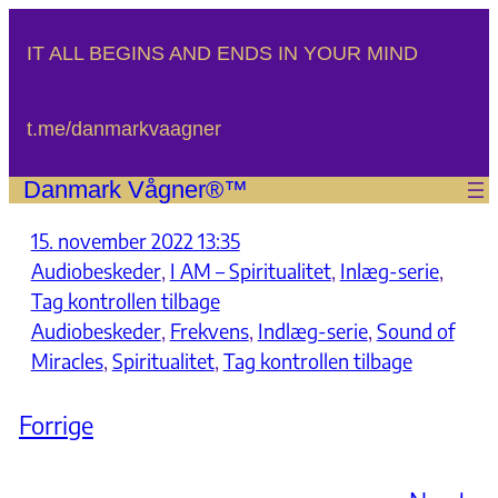
Spring
til
IT ALL BEGINS AND ENDS IN YOUR MIND
indhold
t.me/danmarkvaagner
Danmark Vågner®™
15. november 2022 13:35
Audiobeskeder
, 
I AM – Spiritualitet
, 
Inlæg-serie
, 
Tag kontrollen tilbage
Audiobeskeder
, 
Frekvens
, 
Indlæg-serie
, 
Sound of
Miracles
, 
Spiritualitet
, 
Tag kontrollen tilbage
Forrige