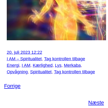
20. juli 2023 12:22
I AM – Spiritualitet
, 
Tag kontrollen tilbage
Energi
, 
I AM
, 
Kærlighed
, 
Lys
, 
Merkaba
, 
Opvågning
, 
Spiritualitet
, 
Tag kontrollen tilbage
Forrige
Næste