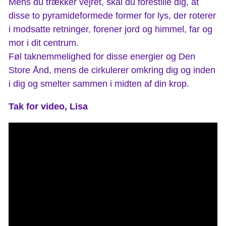
Mens du trækker vejret, skal du forestille dig, at
disse to pyramideformede former for lys, der roterer
i modsatte retninger, forener jord og himmel, far og
mor i dit centrum.
Føl taknemmelighed for disse energier og Den
Store Ånd, mens de cirkulerer omkring dig og inden
i dig og smelter sammen i midten af din krop.
Tak for video, Lisa