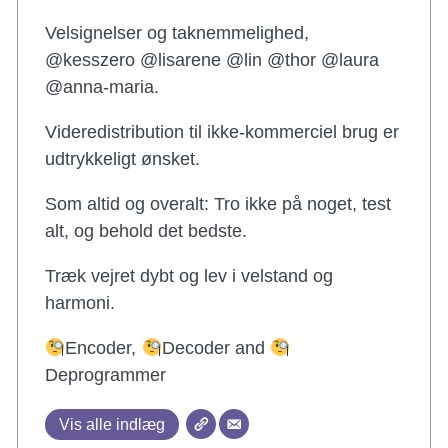
Velsignelser og taknemmelighed,
@kesszero @lisarene @lin @thor @laura
@anna-maria.
Videredistribution til ikke-kommerciel brug er
udtrykkeligt ønsket.
Som altid og overalt: Tro ikke på noget, test
alt, og behold det bedste.
Træk vejret dybt og lev i velstand og
harmoni.
Encoder,
Decoder and
Deprogrammer
Vis alle indlæg