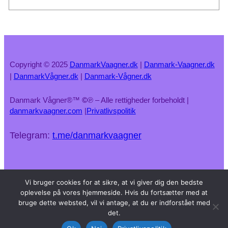
Copyright © 2025
DanmarkVaagner.dk
|
Danmark-Vaagner.dk
|
DanmarkVågner.dk
|
Danmark-Vågner.dk
Danmark Vågner®™
©
℗ – Alle rettigheder forbeholdt |
danmarkvaagner.com
|
Privatlivspolitik
Telegram:
t.me/danmarkvaagner
Vi bruger cookies for at sikre, at vi giver dig den bedste
oplevelse på vores hjemmeside. Hvis du fortsætter med at
bruge dette websted, vil vi antage, at du er indforstået med
det.