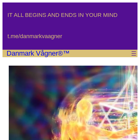
Spring
til
IT ALL BEGINS AND ENDS IN YOUR MIND
indhold
t.me/danmarkvaagner
Danmark Vågner®™