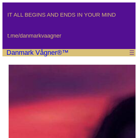
Spring
til
IT ALL BEGINS AND ENDS IN YOUR MIND
indhold
t.me/danmarkvaagner
Danmark Vågner®™