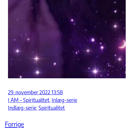
29. november 2022 13:58
I AM – Spiritualitet
, 
Inlæg-serie
Indlæg-serie
, 
Spiritualitet
Forrige