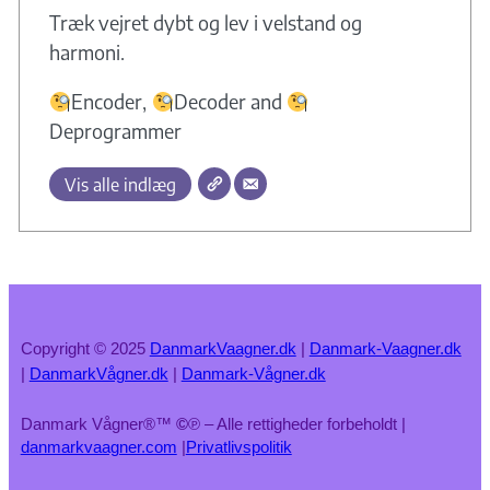
Træk vejret dybt og lev i velstand og
harmoni.
Encoder,
Decoder and
Deprogrammer
Vis alle indlæg
Copyright © 2025
DanmarkVaagner.dk
|
Danmark-Vaagner.dk
|
DanmarkVågner.dk
|
Danmark-Vågner.dk
Danmark Vågner®™
©
℗ – Alle rettigheder forbeholdt |
danmarkvaagner.com
|
Privatlivspolitik