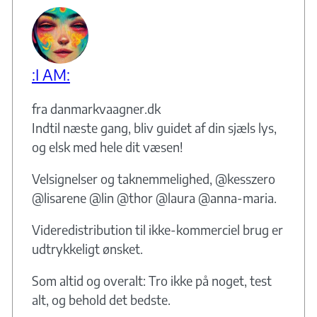
:I AM:
fra danmarkvaagner.dk
Indtil næste gang, bliv guidet af din sjæls lys,
og elsk med hele dit væsen!
Velsignelser og taknemmelighed, @kesszero
@lisarene @lin @thor @laura @anna-maria.
Videredistribution til ikke-kommerciel brug er
udtrykkeligt ønsket.
Som altid og overalt: Tro ikke på noget, test
alt, og behold det bedste.