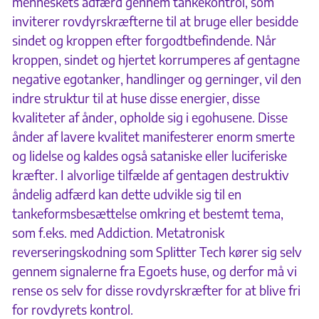
menneskets adfærd gennem tankekontrol, som
inviterer rovdyrskræfterne til at bruge eller besidde
sindet og kroppen efter forgodtbefindende. Når
kroppen, sindet og hjertet korrumperes af gentagne
negative egotanker, handlinger og gerninger, vil den
indre struktur til at huse disse energier, disse
kvaliteter af ånder, opholde sig i egohusene. Disse
ånder af lavere kvalitet manifesterer enorm smerte
og lidelse og kaldes også sataniske eller luciferiske
kræfter. I alvorlige tilfælde af gentagen destruktiv
åndelig adfærd kan dette udvikle sig til en
tankeformsbesættelse omkring et bestemt tema,
som f.eks. med Addiction. Metatronisk
reverseringskodning som Splitter Tech kører sig selv
gennem signalerne fra Egoets huse, og derfor må vi
rense os selv for disse rovdyrskræfter for at blive fri
for rovdyrets kontrol.