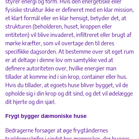
styrer energi og form. Hvis den energetiske eller
fysiske struktur ikke er defineret med en klar mission,
et klart formål eller en klar hensigt, betyder det, at
strukturen (beholderen, huset, kroppen eller
entiteten) vil blive invaderet, infiltreret eller brugt af
mørke kræfter, som vil overtage den til deres
specifikke dagsorden. At bestemme over sit eget rum
er at deltage i denne lov om samtykke ved at
definere autoriteten over, hvilke energier man
tillader at komme ind i sin krop, container eller hus.
Hvis du tillader, at egoets huse bliver bygget, vil de
opholde sig i din krop og dit sind, og det vil ødelægge
dit hjerte og din sjæl.
Frygt bygger dæmoniske huse
Bedragerne forsøger at øge frygtåndernes
trældomssløjfer i sindet hos mennesker, der bygger