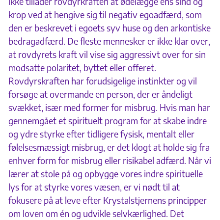
ikke tillader rovdyrkraften at ødelægge ens sind og
krop ved at hengive sig til negativ egoadfærd, som
den er beskrevet i egoets syv huse og den arkontiske
bedragadfærd. De fleste mennesker er ikke klar over,
at rovdyrets kraft vil vise sig aggressivt over for sin
modsatte polaritet, byttet eller offeret.
Rovdyrskraften har forudsigelige instinkter og vil
forsøge at overmande en person, der er åndeligt
svækket, især med former for misbrug. Hvis man har
gennemgået et spirituelt program for at skabe indre
og ydre styrke efter tidligere fysisk, mentalt eller
følelsesmæssigt misbrug, er det klogt at holde sig fra
enhver form for misbrug eller risikabel adfærd. Når vi
lærer at stole på og opbygge vores indre spirituelle
lys for at styrke vores væsen, er vi nødt til at
fokusere på at leve efter Krystalstjernens principper
om loven om én og udvikle selvkærlighed. Det