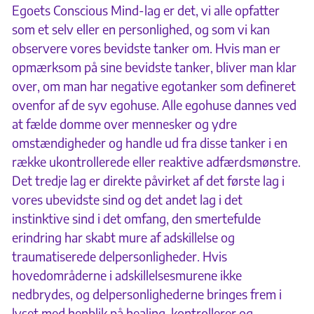
Egoets Conscious Mind-lag er det, vi alle opfatter
som et selv eller en personlighed, og som vi kan
observere vores bevidste tanker om. Hvis man er
opmærksom på sine bevidste tanker, bliver man klar
over, om man har negative egotanker som defineret
ovenfor af de syv egohuse. Alle egohuse dannes ved
at fælde domme over mennesker og ydre
omstændigheder og handle ud fra disse tanker i en
række ukontrollerede eller reaktive adfærdsmønstre.
Det tredje lag er direkte påvirket af det første lag i
vores ubevidste sind og det andet lag i det
instinktive sind i det omfang, den smertefulde
erindring har skabt mure af adskillelse og
traumatiserede delpersonligheder. Hvis
hovedområderne i adskillelsesmurene ikke
nedbrydes, og delpersonlighederne bringes frem i
lyset med henblik på healing, kontrollerer og