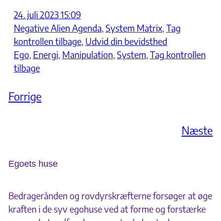
24. juli 2023 15:09
Negative Alien Agenda
, 
System Matrix
, 
Tag
kontrollen tilbage
, 
Udvid din bevidsthed
Ego
, 
Energi
, 
Manipulation
, 
System
, 
Tag kontrollen
tilbage
Forrige
Næste
Egoets huse
Bedragerånden og rovdyrskræfterne forsøger at øge
kraften i de syv egohuse ved at forme og forstærke