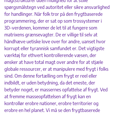
magtstrukturer uden mulighed for at stille
spørgsmålstegn ved autoritet eller sikre ansvarlighed
for handlinger. Når folk tror på den frygtbaserede
programmering, der er sat op som trossystemer i
3D-verdenen, kommer de let til at fungere som
matrixens grænsevagter. De er villige til selv at
håndhæve uetiske love over for andre, uanset hvor
korrupt eller tyrannisk samfundet er. Det vigtigste
værktøj for ethvert kontrollerende væsen, der
ønsker at have total magt over andre for at stjæle
globale ressourcer, er at manipulere med frygt i folks
sind. Om denne fortælling om frygt er reel eller
indbildt, er uden betydning, da det eneste, der
betyder noget, er massernes opfattelse af frygt. Ved
at fremme masseopfattelsen af frygt kan en
kontrollør erobre nationer, erobre territorier og
erobre en hel planet. Vi må se den frygtbaserede