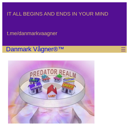
Spring
til
IT ALL BEGINS AND ENDS IN YOUR MIND
indhold
t.me/danmarkvaagner
Danmark Vågner®™