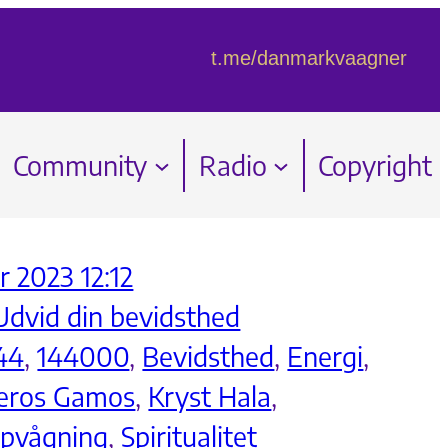
t.me/danmarkvaagner
Community
Radio
Copyright
 2023 12:12
Udvid din bevidsthed
44
, 
144000
, 
Bevidsthed
, 
Energi
, 
eros Gamos
, 
Kryst Hala
, 
pvågning
, 
Spiritualitet