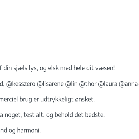
f din sjæls lys, og elsk med hele dit væsen!
ed, @kesszero @lisarene @lin @thor @laura @anna
merciel brug er udtrykkeligt ønsket.
å noget, test alt, og behold det bedste.
tand og harmoni.