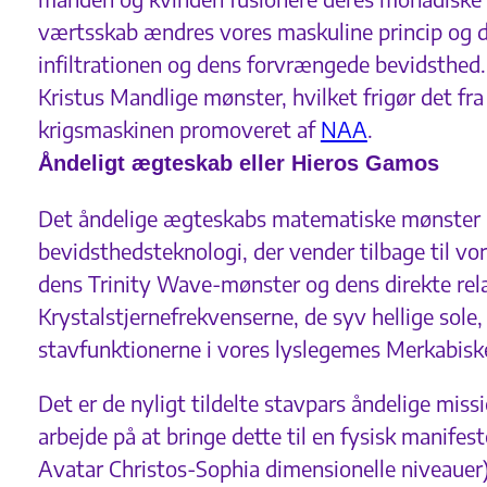
værtsskab ændres vores maskuline princip og det
infiltrationen og dens forvrængede bevidsthed. D
Kristus Mandlige mønster, hvilket frigør det f
krigsmaskinen promoveret af
NAA
.
Åndeligt ægteskab eller Hieros Gamos
Det åndelige ægteskabs matematiske mønster på
bevidsthedsteknologi, der vender tilbage til vor
dens Trinity Wave-mønster og dens direkte rela
Krystalstjernefrekvenserne, de syv hellige sole,
stavfunktionerne i vores lyslegemes Merkabiske
Det er de nyligt tildelte stavpars åndelige mis
arbejde på at bringe dette til en fysisk manife
Avatar Christos-Sophia dimensionelle niveauer) 