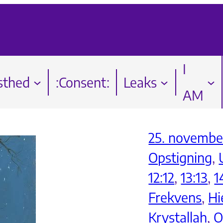
I
sthed
:Consent:
Leaks
AM
25. november
Opstigning
, 
12:12
, 
13:13
, 
1
Frekvens
, 
Hi
Krystallah
, 
O