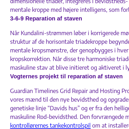
dimensionelle triader, integreres i bevidstheds
mentale kroppe med højere intelligens, som forb
3-6-9 Reparation af staven
Når Kundalini-strømmen løber i korrigerede møn
struktur af de horisontale triadekroppe begynd
mentale kropsmønstre, der genopbygges i hver a
kropskorrektion. Når disse tre harmoniske triad
maskuline stav at blive initieret og aktiveret i 
Vogternes projekt til reparation af staven
Guardian Timelines Grid Repair and Hosting Proj
vores mænd til den nye bevidsthed og opgradere
genetiske linje “Davids hus” og er fra den hellig
maskuline Rod-bevidsthed. Den forvrængede man
kontrollørernes tankekontrolspil
om at installe