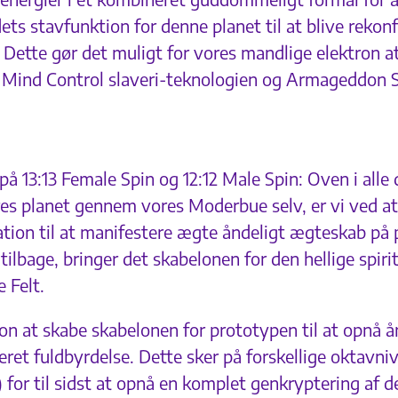
s stavfunktion for denne planet til at blive rekonf
ette gør det muligt for vores mandlige elektron at b
ra Mind Control slaveri-teknologien og Armageddon 
 13:13 Female Spin og 12:12 Male Spin: Oven i alle
es planet gennem vores Moderbue selv, er vi ved at v
tion til at manifestere ægte åndeligt ægteskab på 
 tilbage, bringer det skabelonen for den hellige spir
 Felt.
sion at skabe skabelonen for prototypen til at opnå 
steret fuldbyrdelse. Dette sker på forskellige oktav
for til sidst at opnå en komplet genkryptering af d