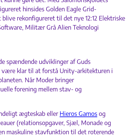
igureret hinsides Golden Eagle Grid-
live rekonfigureret til det nye 12:12 Elektriske
Software, Militær Grå Alien Teknologi
 de spændende udviklinger af Guds
ære klar til at forstå Unity-arkitekturen i
planeten. Når Moder bringer
ituelle forening mellem stav- og
åndeligt ægteskab eller
Hieros Gamos
og
niveauer (relationsopgaver, Sjæl, Monade og
en maskuline stavfunktion til det roterende