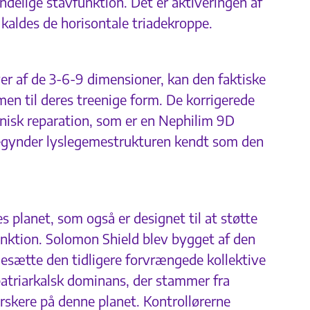
ndelige stavfunktion. Det er aktiveringen af
 kaldes de horisontale triadekroppe.
r af de 3-6-9 dimensioner, kan den faktiske
en til deres treenige form. De korrigerede
onisk reparation, som er en Nephilim 9D
, begynder lyslegemestrukturen kendt som den
 planet, som også er designet til at støtte
unktion. Solomon Shield blev bygget af den
sidesætte den tidligere forvrængede kollektive
atriarkalsk dominans, der stammer fra
rskere på denne planet. Kontrollørerne