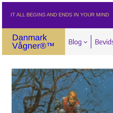
Spring
IT ALL BEGINS AND ENDS IN YOUR MIND
til
indhold
Danmark
Blog
Bevid
Vågner®™