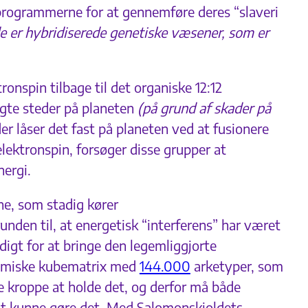
programmerne for at gennemføre deres “slaveri
 de er hybridiserede genetiske væsener, som er
onspin tilbage til det organiske 12:12
lgte steder på planeten
(på grund af skader på
der låser det fast på planeten ved at fusionere
lektronspin, forsøger disse grupper at
ergi.
ne, som stadig kører
nden til, at energetisk “interferens” har været
ndigt for at bringe den legemliggjorte
kosmiske kubematrix med
144.000
arketyper, som
e kroppe at holde det, og derfor må både
at kunne gøre det. Med Salomonskjoldets