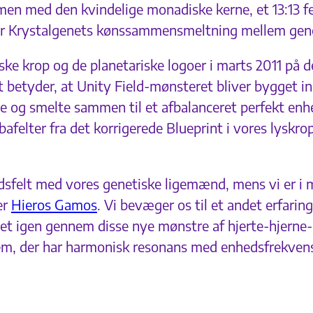
men med den kvindelige monadiske kerne, et 13:13 fe
er Krystalgenets kønssammensmeltning mellem geneti
ke krop og de planetariske logoer i marts 2011 på de
t betyder, at Unity Field-mønsteret bliver bygget in
nde og smelte sammen til et afbalanceret perfekt en
felter fra det korrigerede Blueprint i vores lyskrop
edsfelt med vores genetiske ligemænd, mens vi er i 
er
Hieros Gamos
. Vi bevæger os til et andet erfarin
t igen gennem disse nye mønstre af hjerte-hjerne-i
 dem, der har harmonisk resonans med enhedsfrekvens