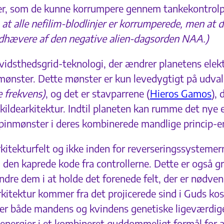
jer, som de kunne korrumpere gennem tankekontrol
 at alle nefilim-blodlinjer er korrumperede, men at
åndhævere af den negative alien-dagsorden NAA.)
vidsthedsgrid-teknologi, der ændrer planetens elektr
 mønster. Dette mønster er kun levedygtigt på udva
e frekvens)
, og det er stavparrene (
Hieros Gamos
), 
ldearkitektur. Indtil planeten kan rumme det nye e
pinmønster i deres kombinerede mandlige princip-en
arkitekturfelt og ikke inden for reverseringssystemer
den kaprede kode fra controllerne. Dette er også gru
hindre dem i at holde det forenede felt, der er nødve
rkitektur kommer fra det projicerede sind i Guds 
ræver både mandens og kvindens genetiske ligeværdig
energier i et kombineret guddommeligt formål for 