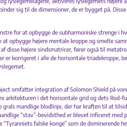
- og lyslegemelagene, aktiveres lyslegemets højere å
inder sig til de dimensioner, de er bygget på. Disse
stre for at opbygge de subharmoniske strenge i hve
e at opbygge højere mentale kroppe og smelte samm
f disse højere sindsmatricer, fører også til metatr
er er korrigeret i alle de horisontale triadekroppe
lyslegemet.
ect omfatter integration af Solomon Shield på vores
 arkitekturen i det horisontale grid og dets Rod-f
e grals mandlige blodlinje, der har kraften til at til
dlige “stav”-bevidsthed er blevet inficeret med p
re “Tyranniets falske konge” som de dominerende he