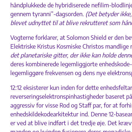
håndplukkede de hybridiserede nefilim-blodlin
gennem tyranni”-dagsorden.
(Det betyder ikke,
blevet udnyttet til at blive rekrutteret som h
Vogterne forklarer, at Solomon Shield er den be
Elektriske Kristus Kosmiske Christos mandlige
det planetariske gitter, der ikke kan holde denn
deres kombinerede legemliggjorte enhedskode-ki
legemliggøre frekvensen og dens nye elektrons
12:12 eksisterer kun inden for dette enhedsfelt
reverseringselektronspinhastigheder baseret på 
aggressiv for visse Rod og Staff par, for at for
enhedskildekodearkitektur ind. Denne 12-basea
er ved at blive indført i det tredje øje. Det k
manden og kvinden fusionere deres monadiske 