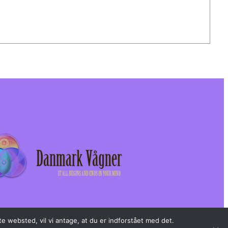
e websted, vil vi antage, at du er indforstået med det.