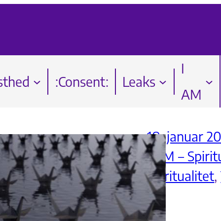
I
sthed
:Consent:
Leaks
AM
18. januar 20
I AM – Spirit
Spiritualitet
, 