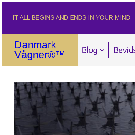
Spring
IT ALL BEGINS AND ENDS IN YOUR MIND
til
indhold
Danmark
Blog
Bevid
Vågner®™