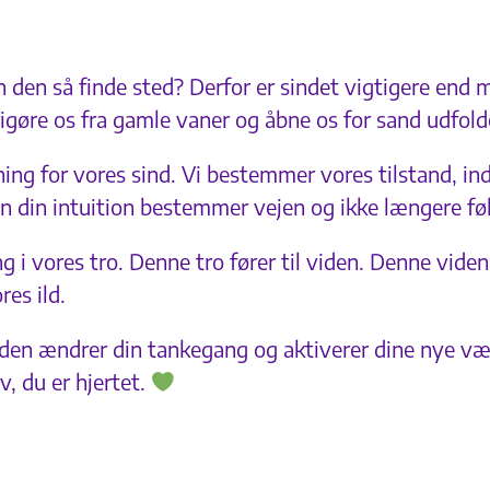
n den så finde sted? Derfor er sindet vigtigere end m
 frigøre os fra gamle vaner og åbne os for sand udfold
g for vores sind. Vi bestemmer vores tilstand, indtil
an din intuition bestemmer vejen og ikke længere føl
g i vores tro. Denne tro fører til viden. Denne vid
res ild.
r den ændrer din tankegang og aktiverer dine nye vær
v, du er hjertet.