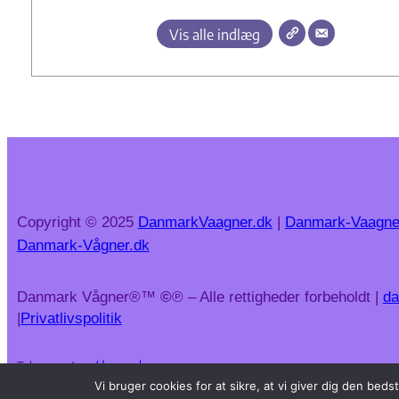
Vis alle indlæg
Copyright © 2025
DanmarkVaagner.dk
|
Danmark-Vaagne
Danmark-Vågner.dk
Danmark Vågner®™
©
℗ – Alle rettigheder forbeholdt |
da
|
Privatlivspolitik
Telegram:
t.me/danmarkvaagner
Vi bruger cookies for at sikre, at vi giver dig den be