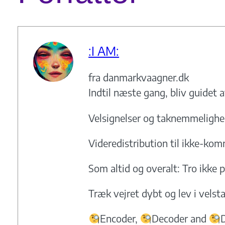
:I AM:
fra danmarkvaagner.dk
Indtil næste gang, bliv guidet a
Velsignelser og taknemmeligh
Videredistribution til ikke-kom
Som altid og overalt: Tro ikke p
Træk vejret dybt og lev i vels
Encoder,
Decoder and