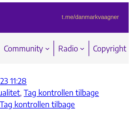
t.me/danmarkvaagner
Community
Radio
Copyright
23 11:28
ualitet
, 
Tag kontrollen tilbage
Tag kontrollen tilbage