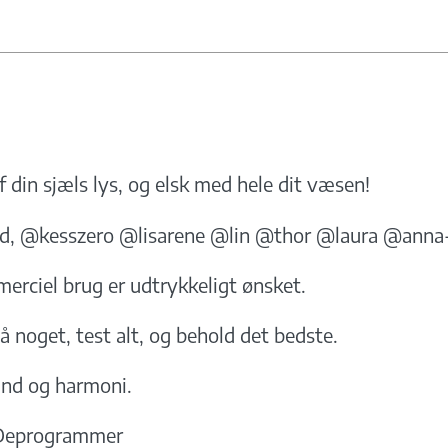
f din sjæls lys, og elsk med hele dit væsen!
ed, @kesszero @lisarene @lin @thor @laura @anna
merciel brug er udtrykkeligt ønsket.
å noget, test alt, og behold det bedste.
tand og harmoni.
Deprogrammer