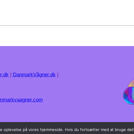
r.dk
|
DanmarkVågner.dk
|
nmarkvaagner.com
dste oplevelse på vores hjemmeside. Hvis du fortsætter med at bruge dett