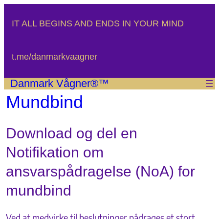
Spring
til
IT ALL BEGINS AND ENDS IN YOUR MIND
indhold
t.me/danmarkvaagner
Danmark Vågner®™
Mundbind
Download og del en
Notifikation om
ansvarspådragelse (NoA) for
mundbind
Ved at medvirke til beslutninger pådrages et stort