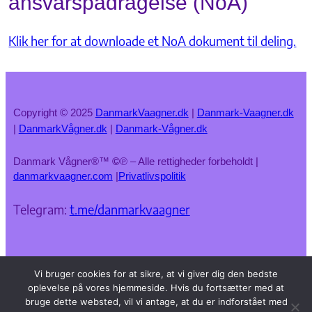
ansvarspådragelse (NoA)
Klik her for at downloade et NoA dokument til deling.
Copyright © 2025
DanmarkVaagner.dk
|
Danmark-Vaagner.dk
|
DanmarkVågner.dk
|
Danmark-Vågner.dk
Danmark Vågner®™
©
℗ – Alle rettigheder forbeholdt |
danmarkvaagner.com
|
Privatlivspolitik
Telegram:
t.me/danmarkvaagner
Vi bruger cookies for at sikre, at vi giver dig den bedste
oplevelse på vores hjemmeside. Hvis du fortsætter med at
bruge dette websted, vil vi antage, at du er indforstået med