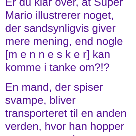
Er du klar over, at Super
Mario illustrerer noget,
der sandsynligvis giver
mere mening, end nogle
[m e n n e s k e r] kan
komme i tanke om?!?
En mand, der spiser
svampe, bliver
transporteret til en anden
verden, hvor han hopper