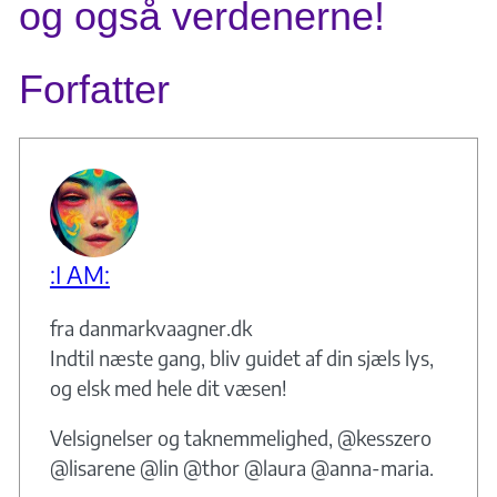
og også verdenerne!
Forfatter
:I AM:
fra danmarkvaagner.dk
Indtil næste gang, bliv guidet af din sjæls lys,
og elsk med hele dit væsen!
Velsignelser og taknemmelighed, @kesszero
@lisarene @lin @thor @laura @anna-maria.