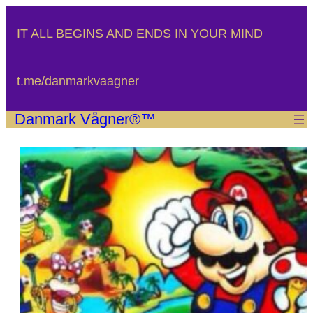
Spring
til
IT ALL BEGINS AND ENDS IN YOUR MIND
indhold
t.me/danmarkvaagner
Danmark Vågner®™