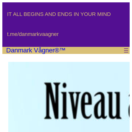
Spring
til
IT ALL BEGINS AND ENDS IN YOUR MIND
indhold
t.me/danmarkvaagner
Danmark Vågner®™