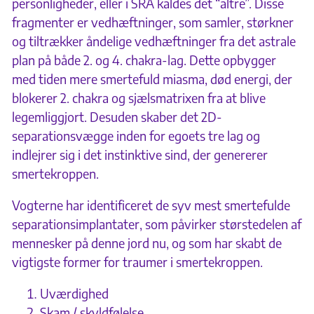
personligheder, eller i SRA kaldes det “altre”. Disse
fragmenter er vedhæftninger, som samler, størkner
og tiltrækker åndelige vedhæftninger fra det astrale
plan på både 2. og 4. chakra-lag. Dette opbygger
med tiden mere smertefuld miasma, død energi, der
blokerer 2. chakra og sjælsmatrixen fra at blive
legemliggjort. Desuden skaber det 2D-
separationsvægge inden for egoets tre lag og
indlejrer sig i det instinktive sind, der genererer
smertekroppen.
Vogterne har identificeret de syv mest smertefulde
separationsimplantater, som påvirker størstedelen af
mennesker på denne jord nu, og som har skabt de
vigtigste former for traumer i smertekroppen.
Uværdighed
Skam / skyldfølelse