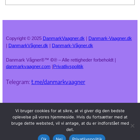
Copyright © 2025
DanmarkVaagner.dk
|
Danmark-Vaagner.dk
|
DanmarkVågner.dk
|
Danmark-Vågner.dk
Danmark Vågner®™
©
℗ – Alle rettigheder forbeholdt |
danmarkvaagner.com
|
Privatlivspolitik
Telegram:
t.me/danmarkvaagner
Vi bruger cookies for at sikre, at vi giver dig den bedste
oplevelse på vores hjemmeside. Hvis du fortsætter med at
bruge dette websted, vil vi antage, at du er indforstået med
det.
Ok
Nej
Privatlivspolitik