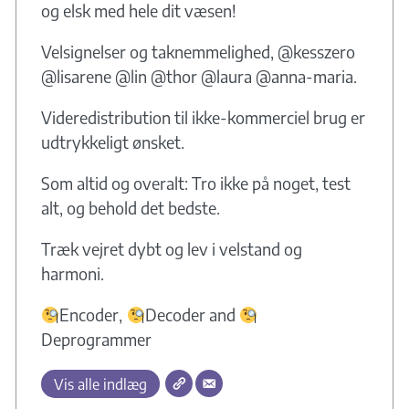
og elsk med hele dit væsen!
Velsignelser og taknemmelighed, @kesszero
@lisarene @lin @thor @laura @anna-maria.
Videredistribution til ikke-kommerciel brug er
udtrykkeligt ønsket.
Som altid og overalt: Tro ikke på noget, test
alt, og behold det bedste.
Træk vejret dybt og lev i velstand og
harmoni.
Encoder,
Decoder and
Deprogrammer
Vis alle indlæg