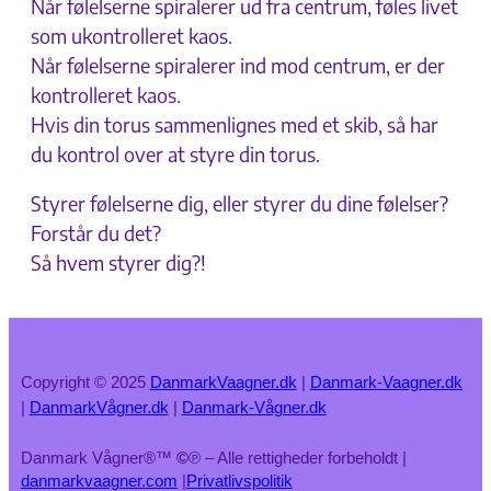
Når følelserne spiralerer ud fra centrum, føles livet
som ukontrolleret kaos.
Når følelserne spiralerer ind mod centrum, er der
kontrolleret kaos.
Hvis din torus sammenlignes med et skib, så har
du kontrol over at styre din torus.
Styrer følelserne dig, eller styrer du dine følelser?
Forstår du det?
Så hvem styrer dig?!
Copyright © 2025
DanmarkVaagner.dk
|
Danmark-Vaagner.dk
|
DanmarkVågner.dk
|
Danmark-Vågner.dk
Danmark Vågner®™
©
℗ – Alle rettigheder forbeholdt |
danmarkvaagner.com
|
Privatlivspolitik