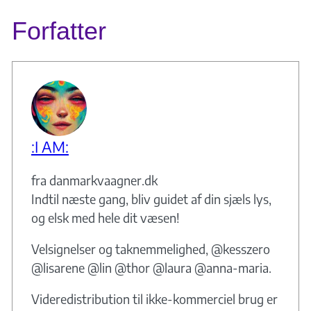
Forfatter
:I AM:
fra danmarkvaagner.dk
Indtil næste gang, bliv guidet af din sjæls lys,
og elsk med hele dit væsen!
Velsignelser og taknemmelighed, @kesszero
@lisarene @lin @thor @laura @anna-maria.
Videredistribution til ikke-kommerciel brug er