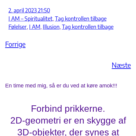
2. april 2023 21:50
I AM – Spiritualitet
, 
Tag kontrollen tilbage
Følelser
, 
I AM
, 
Illusion
, 
Tag kontrollen tilbage
Forrige
Næste
En time med mig, så er du ved at køre amok!!!
Forbind prikkerne.
2D-geometri er en skygge af
3D-objekter, der synes at