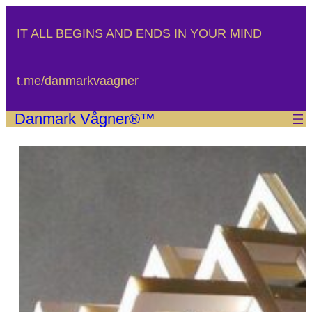
Spring
til
IT ALL BEGINS AND ENDS IN YOUR MIND
indhold
t.me/danmarkvaagner
Danmark Vågner®™