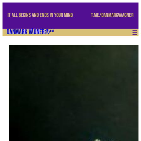
Spring
til
IT ALL BEGINS AND ENDS IN YOUR MIND
t.me/danmarkvaagner
indhold
Danmark Vågner®™