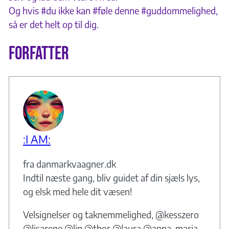
Og hvis #du ikke kan #føle denne #guddommelighed,
så er det helt op til dig.
Forfatter
:I AM:
fra danmarkvaagner.dk
Indtil næste gang, bliv guidet af din sjæls lys,
og elsk med hele dit væsen!
Velsignelser og taknemmelighed, @kesszero
@lisarene @lin @thor @laura @anna-maria.