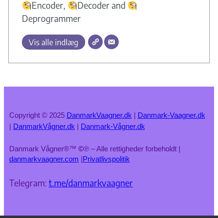
Encoder,
Decoder and
Deprogrammer
Vis alle indlæg
Copyright © 2025
DanmarkVaagner.dk
|
Danmark-Vaagner.dk
|
DanmarkVågner.dk
|
Danmark-Vågner.dk
Danmark Vågner®™
©
℗ – Alle rettigheder forbeholdt |
danmarkvaagner.com
|
Privatlivspolitik
Telegram:
t.me/danmarkvaagner