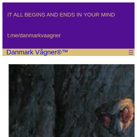
Spring
til
IT ALL BEGINS AND ENDS IN YOUR MIND
indhold
t.me/danmarkvaagner
Danmark Vågner®™