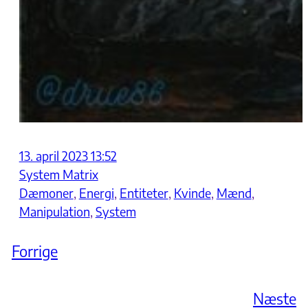
13. april 2023 13:52
System Matrix
Dæmoner
, 
Energi
, 
Entiteter
, 
Kvinde
, 
Mænd
, 
Manipulation
, 
System
Forrige
Næste