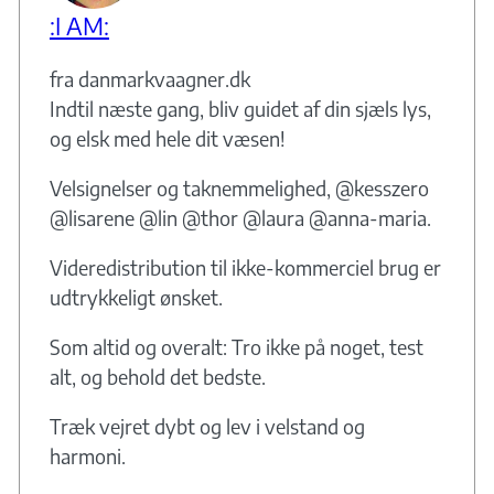
:I AM:
fra danmarkvaagner.dk
Indtil næste gang, bliv guidet af din sjæls lys,
og elsk med hele dit væsen!
Velsignelser og taknemmelighed, @kesszero
@lisarene @lin @thor @laura @anna-maria.
Videredistribution til ikke-kommerciel brug er
udtrykkeligt ønsket.
Som altid og overalt: Tro ikke på noget, test
alt, og behold det bedste.
Træk vejret dybt og lev i velstand og
harmoni.