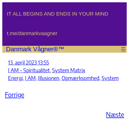
Spring
til
IT ALL BEGINS AND ENDS IN YOUR MIND
indhold
t.me/danmarkvaagner
Danmark Vågner®™
13. april 2023 13:55
I AM – Spiritualitet
, 
System Matrix
Energi
, 
I AM
, 
Illusionen
, 
Opmærksomhed
, 
System
Forrige
Næste