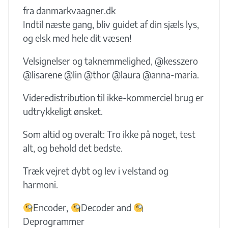
fra danmarkvaagner.dk
Indtil næste gang, bliv guidet af din sjæls lys,
og elsk med hele dit væsen!
Velsignelser og taknemmelighed, @kesszero
@lisarene @lin @thor @laura @anna-maria.
Videredistribution til ikke-kommerciel brug er
udtrykkeligt ønsket.
Som altid og overalt: Tro ikke på noget, test
alt, og behold det bedste.
Træk vejret dybt og lev i velstand og
harmoni.
Encoder,
Decoder and
Deprogrammer