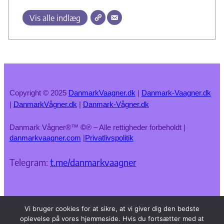
Vis alle indlæg
Copyright © 2025
DanmarkVaagner.dk
|
Danmark-Vaagner.dk
|
DanmarkVågner.dk
|
Danmark-Vågner.dk
Danmark Vågner®™
©
℗ – Alle rettigheder forbeholdt |
danmarkvaagner.com
|
Privatlivspolitik
Telegram:
t.me/danmarkvaagner
Vi bruger cookies for at sikre, at vi giver dig den bedste
oplevelse på vores hjemmeside. Hvis du fortsætter med at