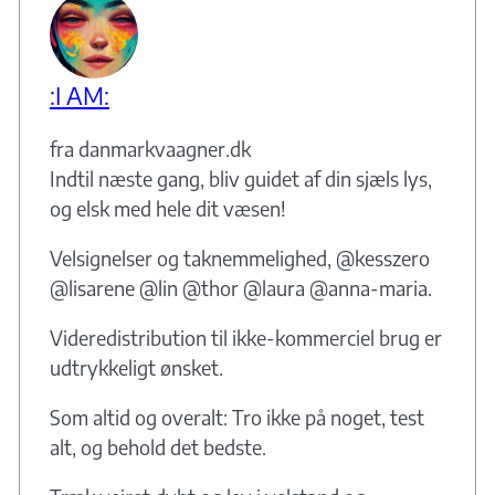
:I AM:
fra danmarkvaagner.dk
Indtil næste gang, bliv guidet af din sjæls lys,
og elsk med hele dit væsen!
Velsignelser og taknemmelighed, @kesszero
@lisarene @lin @thor @laura @anna-maria.
Videredistribution til ikke-kommerciel brug er
udtrykkeligt ønsket.
Som altid og overalt: Tro ikke på noget, test
alt, og behold det bedste.