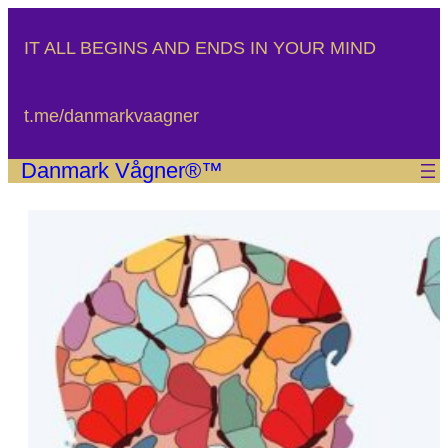
Spring
til
IT ALL BEGINS AND ENDS IN YOUR MIND
indhold
t.me/danmarkvaagner
Danmark Vågner®™