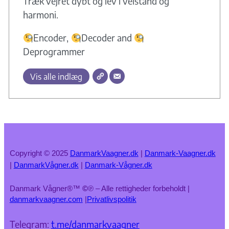
Træk vejret dybt og lev i velstand og
harmoni.
Encoder,
Decoder and
Deprogrammer
Vis alle indlæg
Copyright © 2025
DanmarkVaagner.dk
|
Danmark-Vaagner.dk
|
DanmarkVågner.dk
|
Danmark-Vågner.dk
Danmark Vågner®™
©
℗ – Alle rettigheder forbeholdt |
danmarkvaagner.com
|
Privatlivspolitik
Telegram:
t.me/danmarkvaagner