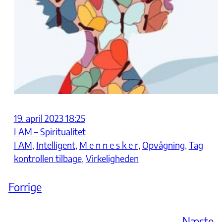
19. april 2023 18:25
I AM – Spiritualitet
I AM
, 
Intelligent
, 
M e n n e s k e r
, 
Opvågning
, 
Tag
kontrollen tilbage
, 
Virkeligheden
Forrige
Næste