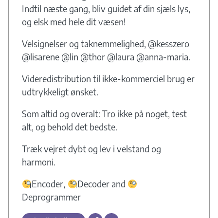
Indtil næste gang, bliv guidet af din sjæls lys,
og elsk med hele dit væsen!
Velsignelser og taknemmelighed, @kesszero
@lisarene @lin @thor @laura @anna-maria.
Videredistribution til ikke-kommerciel brug er
udtrykkeligt ønsket.
Som altid og overalt: Tro ikke på noget, test
alt, og behold det bedste.
Træk vejret dybt og lev i velstand og
harmoni.
Encoder,
Decoder and
Deprogrammer