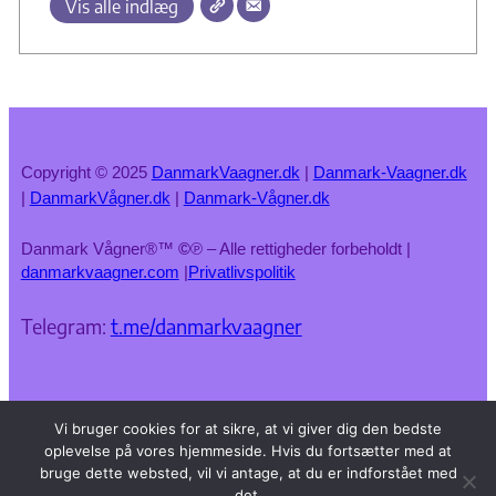
Vis alle indlæg
Copyright © 2025
DanmarkVaagner.dk
|
Danmark-Vaagner.dk
|
DanmarkVågner.dk
|
Danmark-Vågner.dk
Danmark Vågner®™
©
℗ – Alle rettigheder forbeholdt |
danmarkvaagner.com
|
Privatlivspolitik
Telegram:
t.me/danmarkvaagner
Vi bruger cookies for at sikre, at vi giver dig den bedste
oplevelse på vores hjemmeside. Hvis du fortsætter med at
bruge dette websted, vil vi antage, at du er indforstået med
det.