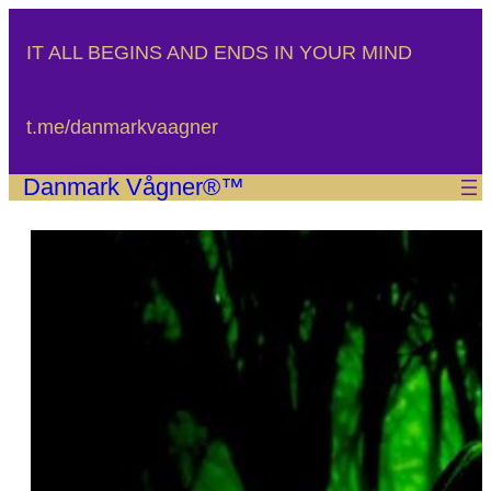
Spring
til
IT ALL BEGINS AND ENDS IN YOUR MIND
indhold
t.me/danmarkvaagner
Danmark Vågner®™