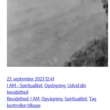
23. september 2023 12:41
I AM – Spiritualitet
, 
Opstigning
, 
Udvid din
bevidsthed
Bevidsthed
, 
I AM
, 
Opvågning
, 
Spiritualitet
, 
Tag
kontrollen tilbage