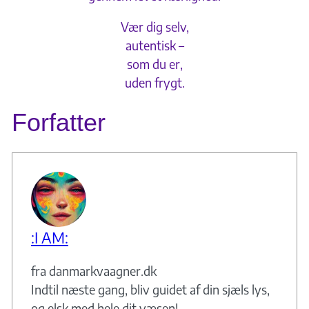
Vær dig selv,
autentisk –
som du er,
uden frygt.
Forfatter
:I AM:
fra danmarkvaagner.dk
Indtil næste gang, bliv guidet af din sjæls lys,
og elsk med hele dit væsen!