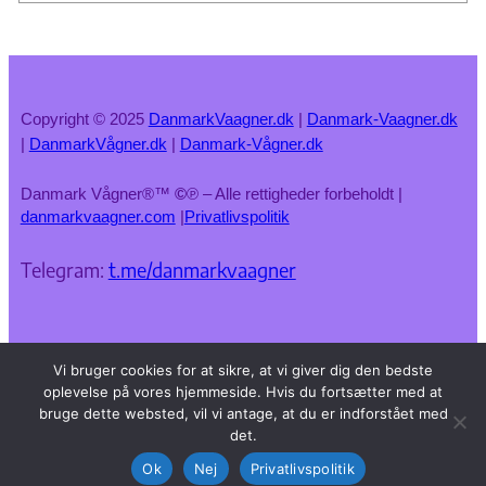
Copyright © 2025
DanmarkVaagner.dk
|
Danmark-Vaagner.dk
|
DanmarkVågner.dk
|
Danmark-Vågner.dk
Danmark Vågner®™
©
℗ – Alle rettigheder forbeholdt |
danmarkvaagner.com
|
Privatlivspolitik
Telegram:
t.me/danmarkvaagner
Vi bruger cookies for at sikre, at vi giver dig den bedste
oplevelse på vores hjemmeside. Hvis du fortsætter med at
bruge dette websted, vil vi antage, at du er indforstået med
det.
Ok
Nej
Privatlivspolitik