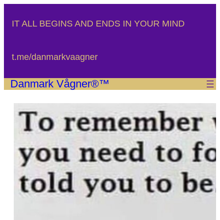
Spring
til
IT ALL BEGINS AND ENDS IN YOUR MIND
indhold
t.me/danmarkvaagner
Danmark Vågner®™