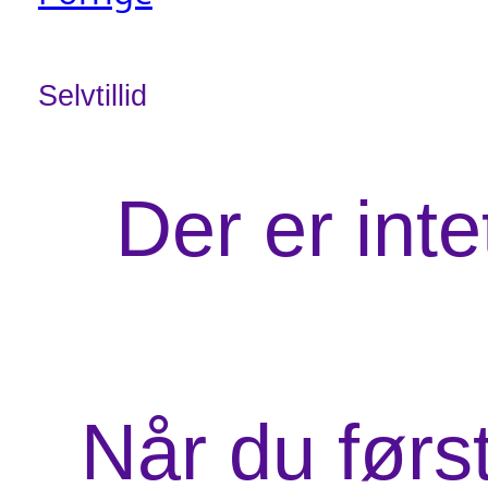
Selvtillid
Der er int
Når du førs