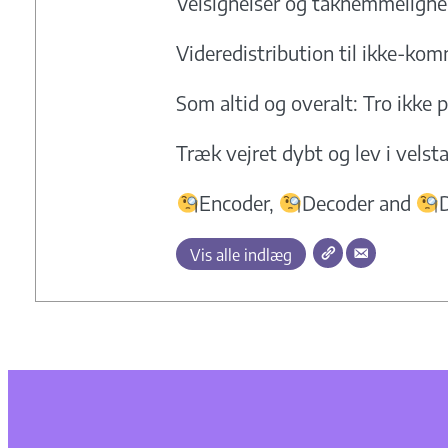
Velsignelser og taknemmeligh
Videredistribution til ikke-kom
Som altid og overalt: Tro ikke p
Træk vejret dybt og lev i vels
Encoder,
Decoder and
Vis alle indlæg