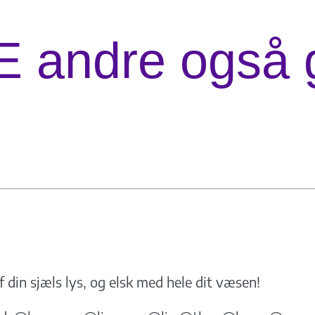
E andre også 
f din sjæls lys, og elsk med hele dit væsen!