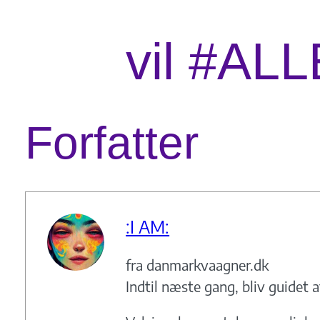
vil #ALL
Forfatter
:I AM:
fra danmarkvaagner.dk
Indtil næste gang, bliv guidet a