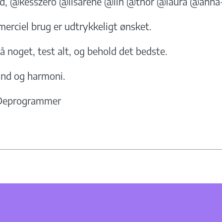
ed, @kesszero @lisarene @lin @thor @laura @anna
merciel brug er udtrykkeligt ønsket.
å noget, test alt, og behold det bedste.
tand og harmoni.
Deprogrammer