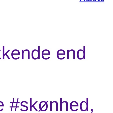
ækkende end
ne #skønhed,