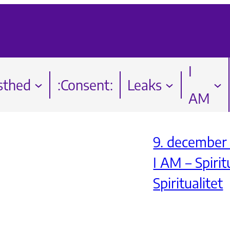
I
sthed
:Consent:
Leaks
AM
9. december 
I AM – Spirit
Spiritualitet