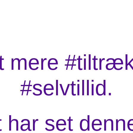
et mere #tiltr
#selvtillid.
t har set den