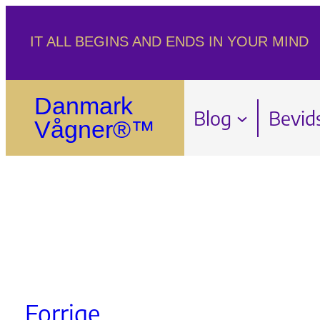
Spring
IT ALL BEGINS AND ENDS IN YOUR MIND
til
indhold
Danmark
Blog
Bevid
Vågner®™
Forrige