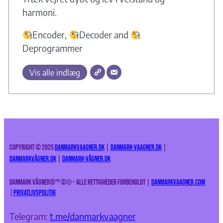
harmoni.
Encoder,
Decoder and
Deprogrammer
Vis alle indlæg
Copyright © 2025
DanmarkVaagner.dk
|
Danmark-Vaagner.dk
|
DanmarkVågner.dk
|
Danmark-Vågner.dk
Danmark Vågner®™
©
℗ – Alle rettigheder forbeholdt |
danmarkvaagner.com
|
Privatlivspolitik
Telegram:
t.me/danmarkvaagner