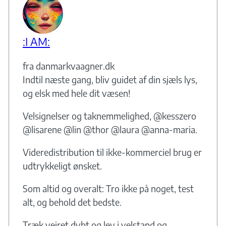
:I AM:
fra danmarkvaagner.dk
Indtil næste gang, bliv guidet af din sjæls lys,
og elsk med hele dit væsen!
Velsignelser og taknemmelighed, @kesszero
@lisarene @lin @thor @laura @anna-maria.
Videredistribution til ikke-kommerciel brug er
udtrykkeligt ønsket.
Som altid og overalt: Tro ikke på noget, test
alt, og behold det bedste.
Træk vejret dybt og lev i velstand og