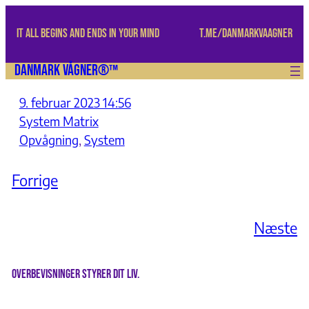
Spring
til
IT ALL BEGINS AND ENDS IN YOUR MIND
t.me/danmarkvaagner
indhold
Danmark Vågner®™
9. februar 2023 14:56
System Matrix
Opvågning
, 
System
Forrige
Næste
Overbevisninger styrer dit liv.