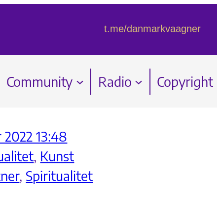
t.me/danmarkvaagner
Community
Radio
Copyright
 2022 13:48
ualitet
, 
Kunst
ner
, 
Spiritualitet