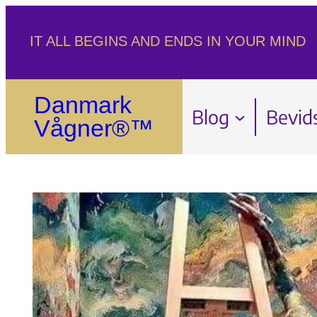
Spring
IT ALL BEGINS AND ENDS IN YOUR MIND
til
indhold
Danmark
Blog
Bevid
Vågner®™