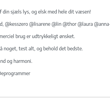
f din sjæls lys, og elsk med hele dit væsen!
ed, @kesszero @lisarene @lin @thor @laura @anna
merciel brug er udtrykkeligt ønsket.
å noget, test alt, og behold det bedste.
tand og harmoni.
Deprogrammer