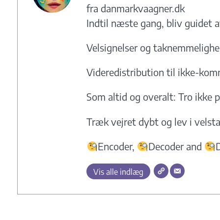
fra danmarkvaagner.dk
Indtil næste gang, bliv guidet a
Velsignelser og taknemmeligh
Videredistribution til ikke-kom
Som altid og overalt: Tro ikke p
Træk vejret dybt og lev i vels
Encoder,
Decoder and
Vis alle indlæg