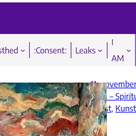
I
sthed
:Consent:
Leaks
AM
11. november
I AM – Spirit
Kunst
, 
Kunst