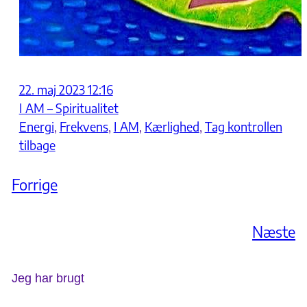
22. maj 2023 12:16
I AM – Spiritualitet
Energi
, 
Frekvens
, 
I AM
, 
Kærlighed
, 
Tag kontrollen
tilbage
Forrige
Næste
Jeg har brugt