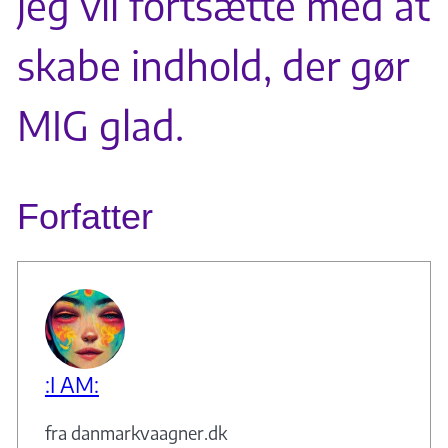
jeg vil fortsætte med at
skabe indhold, der gør
MIG glad.
Forfatter
:I AM:
fra danmarkvaagner.dk