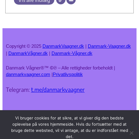
Copyright © 2025
DanmarkVaagner.dk
|
Danmark-Vaagner.dk
|
DanmarkVågner.dk
|
Danmark-Vågner.dk
Danmark Vågner®™
©
℗ – Alle rettigheder forbeholdt |
danmarkvaagner.com
|
Privatlivspolitik
Telegram:
t.me/danmarkvaagner
Vi bruger cookies for at sikre, at vi giver dig den bedste
oplevelse på vores hjemmeside. Hvis du fortsætter med at
bruge dette websted, vil vi antage, at du er indforstået med
det.