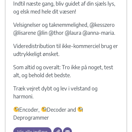
Indtil næste gang, bliv guidet af din sjæls lys,
og elsk med hele dit væsen!
Velsignelser og taknemmelighed, @kesszero
@lisarene @lin @thor @laura @anna-maria.
Videredistribution til ikke-kommerciel brug er
udtrykkeligt ønsket.
Som altid og overalt: Tro ikke på noget, test
alt, og behold det bedste.
Træk vejret dybt og lev i velstand og
harmoni.
Encoder,
Decoder and
Deprogrammer
Vis alle indlæg