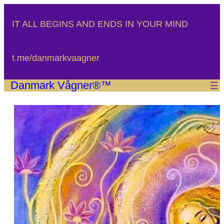
Spring
til
IT ALL BEGINS AND ENDS IN YOUR MIND
indhold
t.me/danmarkvaagner
Danmark Vågner®™