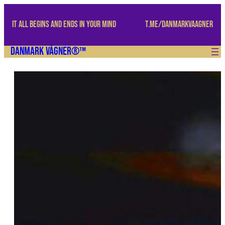
Spring
til
IT ALL BEGINS AND ENDS IN YOUR MIND
t.me/danmarkvaagner
indhold
Danmark Vågner®™