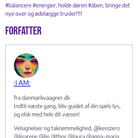
#balancere #energier, holde døren #åben, bringe det
nye over og ødelægge trusler!!!!
Forfatter
:I AM:
fra danmarkvaagner.dk
Indtil næste gang, bliv guidet af din sjæls lys,
og elsk med hele dit væsen!
Velsignelser og taknemmelighed, @kesszero
@lisarene @lin @thor @laura @anna-maria.