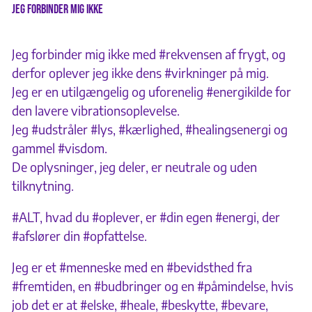
Jeg forbinder mig ikke
Jeg forbinder mig ikke med #rekvensen af frygt, og
derfor oplever jeg ikke dens #virkninger på mig.
Jeg er en utilgængelig og uforenelig #energikilde for
den lavere vibrationsoplevelse.
Jeg #udstråler #lys, #kærlighed, #healingsenergi og
gammel #visdom.
De oplysninger, jeg deler, er neutrale og uden
tilknytning.
#ALT, hvad du #oplever, er #din egen #energi, der
#afslører din #opfattelse.
Jeg er et #menneske med en #bevidsthed fra
#fremtiden, en #budbringer og en #påmindelse, hvis
job det er at #elske, #heale, #beskytte, #bevare,