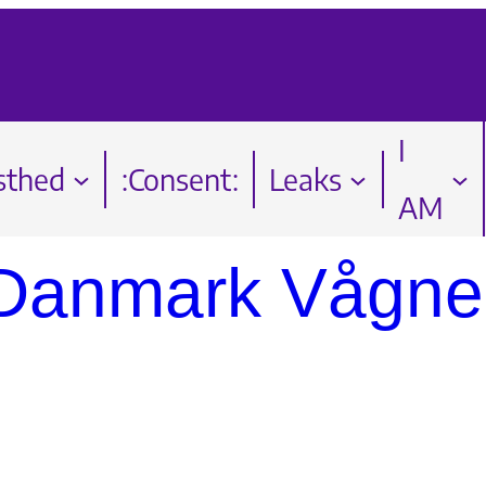
I
sthed
:Consent:
Leaks
AM
 Danmark Vågne