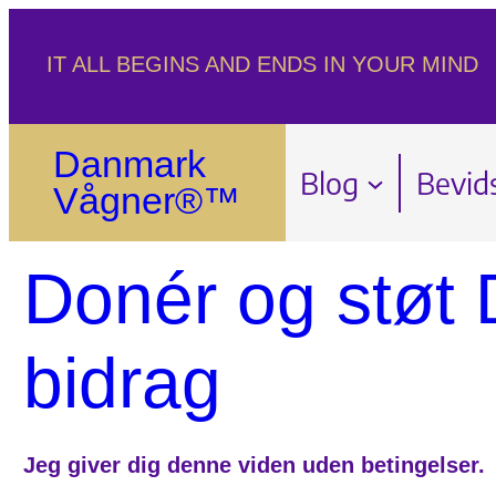
Spring
IT ALL BEGINS AND ENDS IN YOUR MIND
til
indhold
Danmark
Blog
Bevid
Vågner®™
Donér og støt
bidrag
Jeg giver dig denne viden uden betingelser.