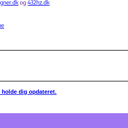
gner.dk
og
432hz.dk
ne
 holde dig opdateret.