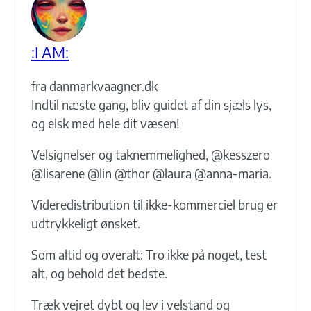
:I AM:
fra danmarkvaagner.dk
Indtil næste gang, bliv guidet af din sjæls lys,
og elsk med hele dit væsen!
Velsignelser og taknemmelighed, @kesszero
@lisarene @lin @thor @laura @anna-maria.
Videredistribution til ikke-kommerciel brug er
udtrykkeligt ønsket.
Som altid og overalt: Tro ikke på noget, test
alt, og behold det bedste.
Træk vejret dybt og lev i velstand og