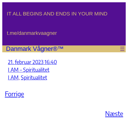
Spring
til
IT ALL BEGINS AND ENDS IN YOUR MIND
indhold
t.me/danmarkvaagner
Danmark Vågner®™
21. februar 2023 16:40
I AM – Spiritualitet
I AM
, 
Spiritualitet
Forrige
Næste