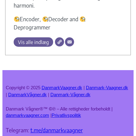
harmoni.
Encoder,
Decoder and
Deprogrammer
Vis alle indlæg
Copyright © 2025
DanmarkVaagner.dk
|
Danmark-Vaagner.dk
|
DanmarkVågner.dk
|
Danmark-Vågner.dk
Danmark Vågner®™
©
℗ – Alle rettigheder forbeholdt |
danmarkvaagner.com
|
Privatlivspolitik
Telegram:
t.me/danmarkvaagner