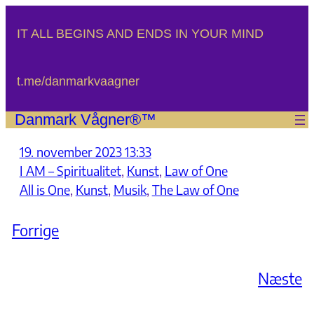
Spring
til
IT ALL BEGINS AND ENDS IN YOUR MIND
indhold
t.me/danmarkvaagner
Danmark Vågner®™
19. november 2023 13:33
I AM – Spiritualitet
, 
Kunst
, 
Law of One
All is One
, 
Kunst
, 
Musik
, 
The Law of One
Forrige
Næste