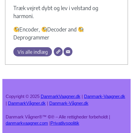
Træk vejret dybt og lev i velstand og
harmoni.
Encoder,
Decoder and
Deprogrammer
Vis alle indlæg
Copyright © 2025
DanmarkVaagner.dk
|
Danmark-Vaagner.dk
|
DanmarkVågner.dk
|
Danmark-Vågner.dk
Danmark Vågner®™
©
℗ – Alle rettigheder forbeholdt |
danmarkvaagner.com
|
Privatlivspolitik