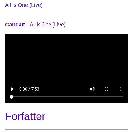
All is One (Live)
– All is One (Live)
Gandalf
Forfatter