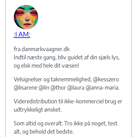
:I AM:
fra danmarkvaagner.dk
Indtil næste gang, bliv guidet af din sjæls lys,
og elsk med hele dit væsen!
Velsignelser og taknemmelighed, @kesszero
@lisarene @lin @thor @laura @anna-maria.
Videredistribution til ikke-kommerciel brug er
udtrykkeligt ønsket.
Som altid og overalt: Tro ikke på noget, test
alt, og behold det bedste.