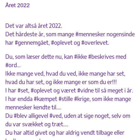
Året 2022
Det var altså året 2022.
Det hårdeste år, som mange #mennesker nogensinde
har #gennemgået, #oplevet og #overlevet.
Du, som læser dette nu, kan #ikke #beskrives med
#ord…
Ikke mange ved, hvad du ved, ikke mange har set,
hvad du har set, og ikke mange er som du er!!!
I har #set, #oplevet og været #vidne til så meget i år.
I har endda #kæmpet #stille #krige, som ikke mange
mennesker kendte til….
Du #blev alligevel #ved, uden at sige noget, selv om
du var svækket og træt….
Du har altid givet og har aldrig vendt tilbage eller