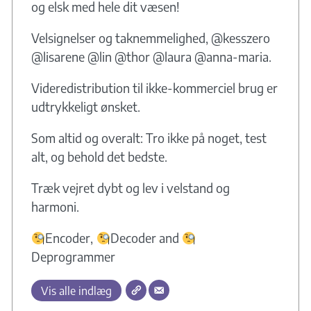
og elsk med hele dit væsen!
Velsignelser og taknemmelighed, @kesszero
@lisarene @lin @thor @laura @anna-maria.
Videredistribution til ikke-kommerciel brug er
udtrykkeligt ønsket.
Som altid og overalt: Tro ikke på noget, test
alt, og behold det bedste.
Træk vejret dybt og lev i velstand og
harmoni.
Encoder,
Decoder and
Deprogrammer
Vis alle indlæg