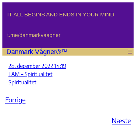
Spring
til
IT ALL BEGINS AND ENDS IN YOUR MIND
indhold
t.me/danmarkvaagner
Danmark Vågner®™
28. december 2022 14:19
I AM – Spiritualitet
Spiritualitet
Forrige
Næste