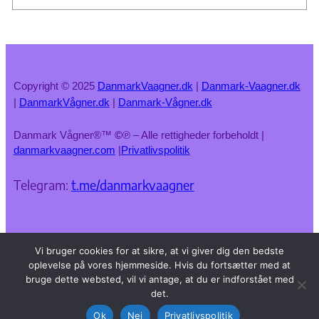
Copyright © 2025
DanmarkVaagner.dk
|
Danmark-Vaagner.dk
|
DanmarkVågner.dk
|
Danmark-Vågner.dk
Danmark Vågner®™
©
℗ – Alle rettigheder forbeholdt |
danmarkvaagner.com
|
Privatlivspolitik
Telegram:
t.me/danmarkvaagner
Vi bruger cookies for at sikre, at vi giver dig den bedste
oplevelse på vores hjemmeside. Hvis du fortsætter med at
bruge dette websted, vil vi antage, at du er indforstået med
det.
Ok
Nej
Privatlivspolitik