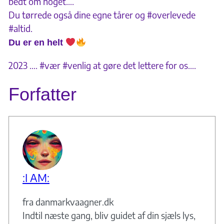
bedt om noget….
Du tørrede også dine egne tårer og #overlevede
#altid.
Du er en helt
2023 …. #vær #venlig at gøre det lettere for os….
Forfatter
:I AM:
fra danmarkvaagner.dk
Indtil næste gang, bliv guidet af din sjæls lys,